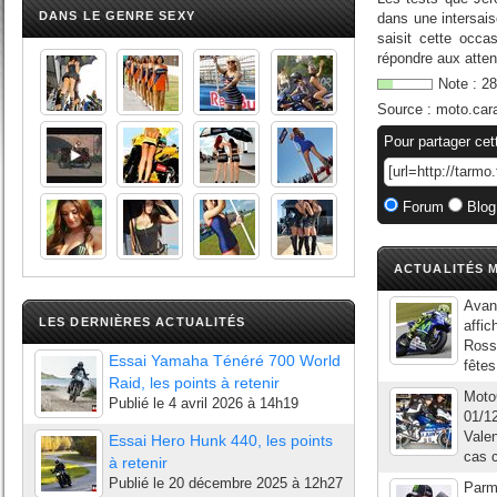
DANS LE GENRE SEXY
dans une intersai
saisit cette occa
répondre aux attent
Note :
28
Source :
moto.car
Pour partager cet
Forum
Blog
ACTUALITÉS M
Avant
LES DERNIÈRES ACTUALITÉS
affic
Rossi
Essai Yamaha Ténéré 700 World
fêtes
Raid, les points à retenir
Moto
Publié le
4 avril 2026 à 14h19
01/1
Valen
Essai Hero Hunk 440, les points
cas c
à retenir
Publié le
20 décembre 2025 à 12h27
Parmi