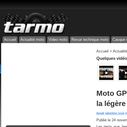
Accueil
Actualité moto
Video moto
Revue technique moto
Casque 
Accueil
>
Actualit
Quelques vidéos
Moto GP:
la légère
ducati
valentino rossi
j
Publié le
24 novem
Les tests que Jer