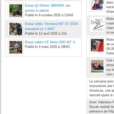
dans 
Essai QJ Motor SRK800, les
tracé
points à retenir
d'Ian
Publié le
8 octobre 2025 à 21h43
Moto
cours
Essai vidéo Yamaha MT 07 2025
champ
standard et Y AMT
ici-m
Publié le
12 avril 2025 à 21h
Moto
Essai vidéo CF Moto 800 MT X
de vi
Publié le
4 mars 2025 à 19h53
09:26
l'inf
Viri
domi
sur l
une 
La semaine proch
mesureront une f
Americas, une pis
rassuré quant à 
Avec Valentino 
Ducati mettait l
présence de Filip