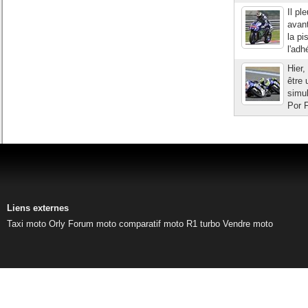
Il pl
avan
la pi
l'adh
Hier,
être
simul
Por F
Liens externes
Taxi moto Orly
Forum moto
comparatif moto
R1 turbo
Vendre moto