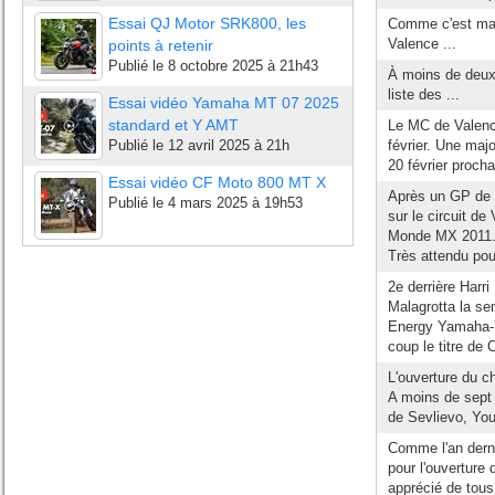
Essai QJ Motor SRK800, les
Comme c'est main
Valence ...
points à retenir
Publié le
8 octobre 2025 à 21h43
À moins de deux 
liste des ...
Essai vidéo Yamaha MT 07 2025
standard et Y AMT
Le MC de Valenc
Publié le
12 avril 2025 à 21h
février. Une maj
20 février proch
Essai vidéo CF Moto 800 MT X
Après un GP de B
Publié le
4 mars 2025 à 19h53
sur le circuit d
Monde MX 2011. U
Très attendu pour
2e derrière Harri
Malagrotta la s
Energy Yamaha-Y
coup le titre de 
L'ouverture du 
A moins de sept 
de Sevlievo, You
Comme l'an dernie
pour l'ouverture
apprécié de tous 