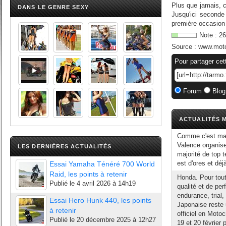
Plus que jamais, 
DANS LE GENRE SEXY
Jusqu'ici seconde
première occasion 
Note :
26
Source :
www.moto
Pour partager cet
Forum
Blog
ACTUALITÉS M
Comme c'est main
Valence organise
LES DERNIÈRES ACTUALITÉS
majorité de top t
est d'ores et dé
Essai Yamaha Ténéré 700 World
Raid, les points à retenir
Honda. Pour tou
Publié le
4 avril 2026 à 14h19
qualité et de per
endurance, trial
Essai Hero Hunk 440, les points
Japonaise reste 
à retenir
officiel en Motoc
Publié le
20 décembre 2025 à 12h27
19 et 20 février 