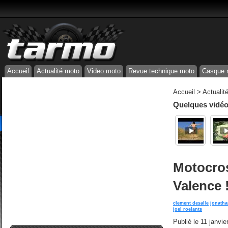
Accueil
Actualité moto
Video moto
Revue technique moto
Casque 
Accueil
>
Actualit
Quelques vidéos
Motocros
Valence 
clement desalle
jonatha
joel roelants
Publié le
11 janvie