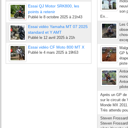
motoc
Essai QJ Motor SRK800, les
neuv
son p
points à retenir
En...
Publié le
8 octobre 2025 à 21h43
Les G
Essai vidéo Yamaha MT 07 2025
obser
standard et Y AMT
chose
Publié le
12 avril 2025 à 21h
excep
Essai vidéo CF Moto 800 MT X
Malgr
Publié le
4 mars 2025 à 19h53
GP MX
étap
piste
Anto
mond
Anton
pilot
Après un GP de B
sur le circuit d
Monde MX 2011. U
Très attendu pour
Steven Frossard
Steven Frossard 