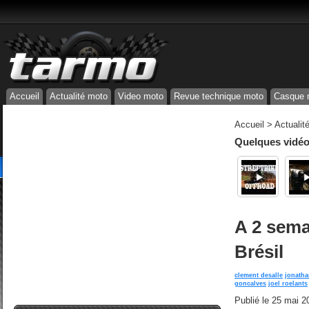
Accueil
Actualité moto
Video moto
Revue technique moto
Casque 
Accueil
>
Actualit
Quelques vidéos
A 2 sema
Brésil
clement desalle
jonatha
goncalves
joel roelants
Publié le
25 mai 2