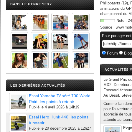
Philippaerts (19), 
DANS LE GENRE SEXY
animateurs du GP 
championnat du Mo
Note :
24
Source :
www.moto
Pour partager cet
Forum
Blog
ACTUALITÉS M
Le Grand Prix du
MX2. De retour a
LES DERNIÈRES ACTUALITÉS
Frossard échoue 
Au Brésil, Steve
Essai Yamaha Ténéré 700 World
Raid, les points à retenir
Comme l'an dernie
Publié le
4 avril 2026 à 14h19
pour l'ouverture
apprécié de tous 
Essai Hero Hunk 440, les points
attendu au tourn
à retenir
Evge
Publié le
20 décembre 2025 à 12h27