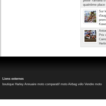
pilote Yamaha s'
quatrième place 
Sur l
d'aug
premi
Kawas
Anto
Prix 
Cair
Herl
Liens externes
boutique Harley
Annuaire moto
comparatif moto
Airbag vélo
Vendre moto