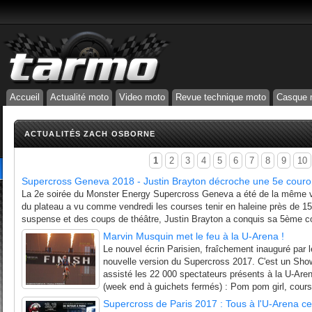
Accueil
Actualité moto
Video moto
Revue technique moto
Casque 
ACTUALITÉS ZACH OSBORNE
1
2
3
4
5
6
7
8
9
10
Supercross Geneva 2018 - Justin Brayton décroche une 5e cour
La 2e soirée du Monster Energy Supercross Geneva a été de la même vei
du plateau a vu comme vendredi les courses tenir en haleine près de 15
suspense et des coups de théâtre, Justin Brayton a conquis sa 5ème co
Marvin Musquin met le feu à la U-Arena !
Le nouvel écrin Parisien, fraîchement inauguré par le
nouvelle version du Supercross 2017. C'est un Show
assisté les 22 000 spectateurs présents à la U-Are
(week end à guichets fermés) : Pom pom girl, cours
Supercross de Paris 2017 : Tous à l'U-Arena c