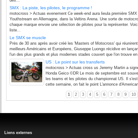
des...
SMX : La piste, les pilotes, le programme !
motocross > Actuas evenement Ce week-end aura lieula première SMX 
Youthstream en Allemagne, dans la Veltins Arena. Une sorte de motocr
chaque marque envoie une sélection de pilotes pour la représenter. Voici l
liste...
Le SMX se muscle
Près de 30 ans après avoir créé les 'Masters of Motocross' qui réunirent
meilleurs Américains et Européens, Giuseppe Luongo récidive en lançan
l'un des plus grands et plus modernes stades couvert que l'on trouve en
US : Le point sur les transferts
motocross > Actuas cross us Jeremy Martin a sign
Honda Geico ©DR Le mois de septembre est souve
les teams et les pilotes du championnat US. Il s'e
cette semaine, on fait le point L'annonce d'America
1
2
3
4
5
6
7
8
9
10
Liens externes