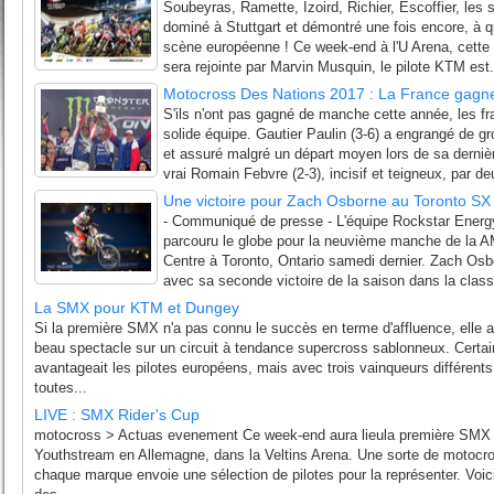
Soubeyras, Ramette, Izoird, Richier, Escoffier, les
dominé à Stuttgart et démontré une fois encore, à qu
scène européenne ! Ce week-end à l'U Arena, cette 
sera rejointe par Marvin Musquin, le pilote KTM est.
Motocross Des Nations 2017 : La France gagne
S'ils n'ont pas gagné de manche cette année, les fra
solide équipe. Gautier Paulin (3-6) a engrangé de 
et assuré malgré un départ moyen lors de sa derniè
vrai Romain Febvre (2-3), incisif et teigneux, par de
Une victoire pour Zach Osborne au Toronto SX
- Communiqué de presse - L'équipe Rockstar Energ
parcouru le globe pour la neuvième manche de la 
Centre à Toronto, Ontario samedi dernier. Zach Osbo
avec sa seconde victoire de la saison dans la clas
La SMX pour KTM et Dungey
Si la première SMX n'a pas connu le succès en terme d'affluence, elle
beau spectacle sur un circuit à tendance supercross sablonneux. Certain
avantageait les pilotes européens, mais avec trois vainqueurs différen
toutes...
LIVE : SMX Rider's Cup
motocross > Actuas evenement Ce week-end aura lieula première SMX 
Youthstream en Allemagne, dans la Veltins Arena. Une sorte de motocr
chaque marque envoie une sélection de pilotes pour la représenter. Voici l