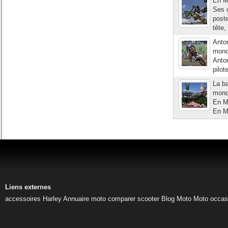
En MX
Ses c
poste
tête,
Anto
mond
Anton
pilot
La ba
mondi
En MX
En MX
Liens externes
accessoires Harley
Annuaire moto
comparer scooter
Blog Moto
Moto occas