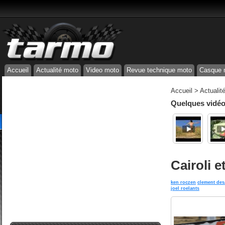
Accueil
Actualité moto
Video moto
Revue technique moto
Casque 
Accueil
>
Actualit
Quelques vidéos
Cairoli e
ken roczen
clement des
joel roelants