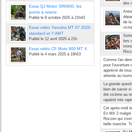
des m
Essai QJ Motor SRK800, les
Anton
points à retenir
dépar
Publié le
8 octobre 2025 à 21h43
de la
Essai vidéo Yamaha MT 07 2025
victo
standard et Y AMT
Sorte
Publié le
12 avril 2025 à 21h
lors 
mondi
Essai vidéo CF Moto 800 MT X
Rocze
Publié le
4 mars 2025 à 19h53
Comme l'an dernie
pour l'ouverture
apprécié de tous 
attendu au tourn
La grande questi
bien de savoir si
été victime au r
rapatrié très rap
Cet après-midi l
En MX 2 malgré 
Roczen qui s'est
belle manche. T