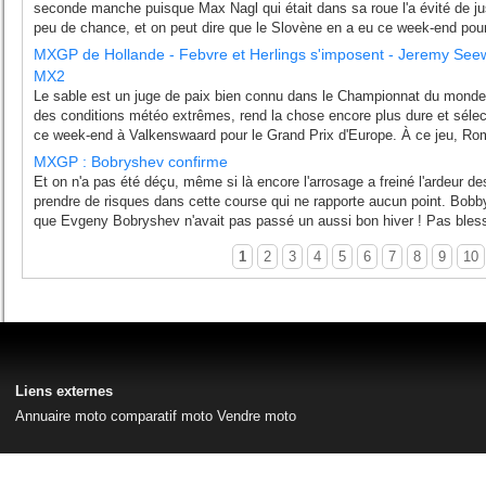
seconde manche puisque Max Nagl qui était dans sa roue l'a évité de jus
peu de chance, et on peut dire que le Slovène en a eu ce week-end pour 
MXGP de Hollande - Febvre et Herlings s'imposent - Jeremy See
MX2
Le sable est un juge de paix bien connu dans le Championnat du monde
des conditions météo extrêmes, rend la chose encore plus dure et sélecti
ce week-end à Valkenswaard pour le Grand Prix d'Europe. À ce jeu, Ro
MXGP : Bobryshev confirme
Et on n'a pas été déçu, même si là encore l'arrosage a freiné l'ardeur de
prendre de risques dans cette course qui ne rapporte aucun point. Bobby
que Evgeny Bobryshev n'avait pas passé un aussi bon hiver ! Pas bless
1
2
3
4
5
6
7
8
9
10
Liens externes
Annuaire moto
comparatif moto
Vendre moto