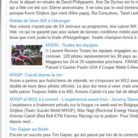
Avec le départ en retraite de David Philippaerts, Ken De Dycker est le 
qui a fêté cet été son 32ème anniversaire. Il ne sera pas le seul trent
puisque Kevin Strijbos (qui vient d'être papa), Rui Gonçalves, Tanel Leok
Rafale de titres MX à l'étranger
Nos voisins n'ayant pas de SX estivaux au programme, leur saison MX s
l'été, ce qui ne garantit pas pour autant de bonnes conditions météo pu
boue que s'est jouée la finale d'Holzgerlingen. Searle champion Arrivé à l
MXDN : Toutes les équipes
© Laurent Reviron Toutes les équipes engagées a
connues. 128 pilotes représenteront les 38 pays au 
Maggiora les 24 et 25 septembre prochains. FRAN
Paturel 3 Gautier Paulin USA 4 Cooper Webb 5 Alex
MXGP: Cairoli donne le ton
Assen a permis aux Autrichiens de rebondir, en s'imposant en MX2 av
doublé de leurs deux pilotes officiels. Le plus dur reste à venir, mais une
taille patron Toujours fidèle à la 450, Antonio Cairoli n'a pas fait de détai
MXGP et MX2 à Lommel - L'expérience avant tout - Jeremy See
L'expérience a finalement prévalu sur la fougue ce week-end en Belgi
Strijbos (Team Suzuki World MXGP), Max Nagl (Rockstar Energy Husqv
Antonio Cairoli (Red Bull KTM Factory Racing) sur le podium. Pour Strijb
depuis neuf...
Tim Gajser au finish
Encore un succès pour Tim Gajser, qui est passé par loin de la correcti