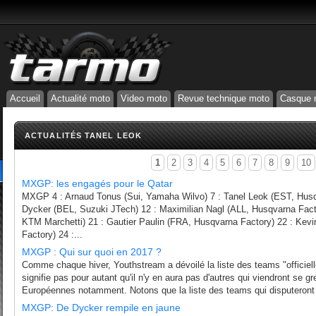
Accueil
Actualité moto
Video moto
Revue technique moto
Casque 
ACTUALITÉS TANEL LEOK
1
2
3
4
5
6
7
8
9
10
MXGP: les engagés pour le Qatar
MXGP 4 : Arnaud Tonus (Sui, Yamaha Wilvo) 7 : Tanel Leok (EST, Husq
Dycker (BEL, Suzuki JTech) 12 : Maximilian Nagl (ALL, Husqvarna Fact
KTM Marchetti) 21 : Gautier Paulin (FRA, Husqvarna Factory) 22 : Kevi
Factory) 24 :...
MXGP : Qui sur quoi en 2017 ?
Comme chaque hiver, Youthstream a dévoilé la liste des teams "officie
signifie pas pour autant qu'il n'y en aura pas d'autres qui viendront se gr
Européennes notamment. Notons que la liste des teams qui disputeront 
MXGP: De Dycker rempile en jaune