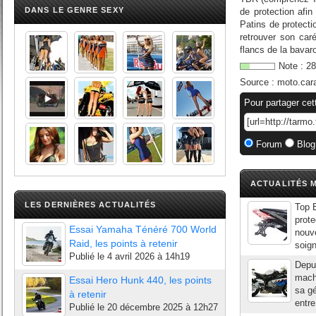
DANS LE GENRE SEXY
de protection afin
Patins de protecti
retrouver son car
flancs de la bavaro
Note :
28
Source :
moto.car
Pour partager cet
Forum
Blog
ACTUALITÉS M
LES DERNIÈRES ACTUALITÉS
Top 
prote
Essai Yamaha Ténéré 700 World
nouve
Raid, les points à retenir
soign
Publié le
4 avril 2026 à 14h19
Depui
machi
Essai Hero Hunk 440, les points
sa g
à retenir
entre
Publié le
20 décembre 2025 à 12h27