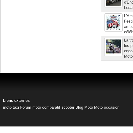
d'End
Losa
L'Amé
Festi
ambia
céléb
La t
les p
enga
Motor
Liens externes
moto taxi
Forum moto
comparatif scooter
Blog Moto
Moto occasion