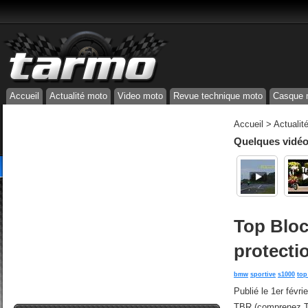
Accueil
Actualité moto
Video moto
Revue technique moto
Casque 
Accueil
>
Actualit
Quelques vidéos
Top Bloc
protecti
bmw
sportive
s1000
top
Publié le
1er févri
TBR (comprenez To