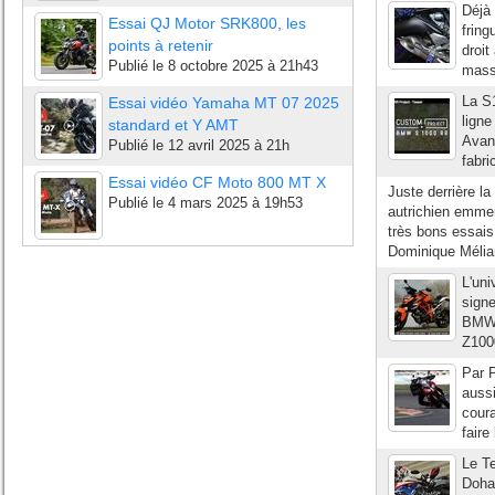
Déjà
Essai QJ Motor SRK800, les
fring
points à retenir
droit
Publié le
8 octobre 2025 à 21h43
masse
La S
Essai vidéo Yamaha MT 07 2025
ligne
standard et Y AMT
Avant
Publié le
12 avril 2025 à 21h
fabri
Essai vidéo CF Moto 800 MT X
Juste derrière 
Publié le
4 mars 2025 à 19h53
autrichien emme
très bons essai
Dominique Méliand
L'uni
signe
BMW,
Z1000
Par P
aussi
coura
faire
Le T
Doha