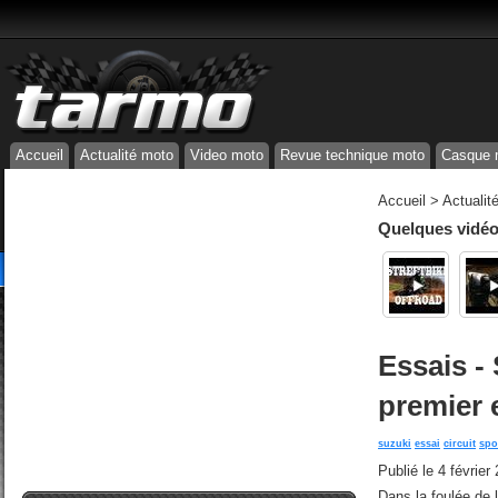
Accueil
Actualité moto
Video moto
Revue technique moto
Casque 
Accueil
>
Actualit
Quelques vidéos
Essais -
premier e
suzuki
essai
circuit
spo
Publié le
4 février
Dans la foulée de 