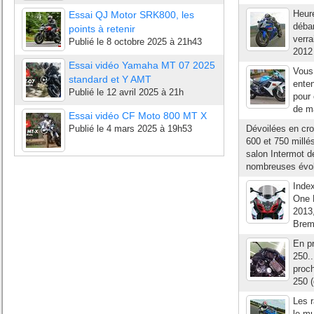
Heur
Essai QJ Motor SRK800, les
débar
points à retenir
verra
Publié le
8 octobre 2025 à 21h43
2012 
Essai vidéo Yamaha MT 07 2025
Vous 
standard et Y AMT
enten
Publié le
12 avril 2025 à 21h
pour 
de ma
Essai vidéo CF Moto 800 MT X
Publié le
4 mars 2025 à 19h53
Dévoilées en cr
600 et 750 millé
salon Intermot d
nombreuses évolut
Inde
One M
2013,
Bremb
En pr
250..
proc
250 (
Les r
le mu