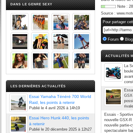
DANS LE GENRE SEXY
Note :
28
Source :
www.mot
Pour partager cet
Forum
Blog
ACTUALITÉS M
La S
boule
avant
const
LES DERNIÈRES ACTUALITÉS
Essa
GSX-R
Essai Yamaha Ténéré 700 World
possi
Raid, les points à retenir
rival
Publié le
4 avril 2026 à 14h19
Essais - Sporti
Essai Hero Hunk 440, les points
nouvelle GSX-R 
à retenir
nouvelle partie-
Publié le
20 décembre 2025 à 12h27
spectaculaire bai