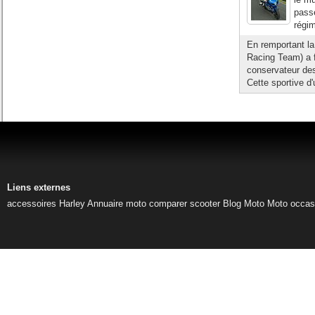
passe
régim
En remportant l
Racing Team) a f
conservateur de
Cette sportive d'
Liens externes
accessoires Harley
Annuaire moto
comparer scooter
Blog Moto
Moto occas