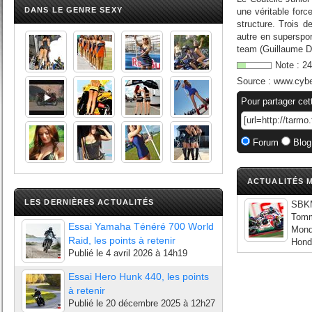
DANS LE GENRE SEXY
une véritable forc
structure. Trois d
autre en superspor
team (Guillaume Di
Note :
24
Source :
www.cyb
Pour partager cet
Forum
Blog
ACTUALITÉS M
LES DERNIÈRES ACTUALITÉS
SBKM
Tomm
Essai Yamaha Ténéré 700 World
Mond
Raid, les points à retenir
Honda
Publié le
4 avril 2026 à 14h19
Essai Hero Hunk 440, les points
à retenir
Publié le
20 décembre 2025 à 12h27