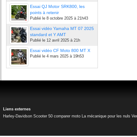
Essai QJ Motor SRK800, les
points à retenir
Publié le
8 octobre 2025 à 21h43
Essai vidéo Yamaha MT 07 2025
standard et Y AMT
Publié le
12 avril 2025 à 21h
Essai vidéo CF Moto 800 MT X
Publié le
4 mars 2025 à 19h53
Liens externes
Harley-Davidson
Scooter 50
comparer moto
La mécanique pour les nuls
Ve