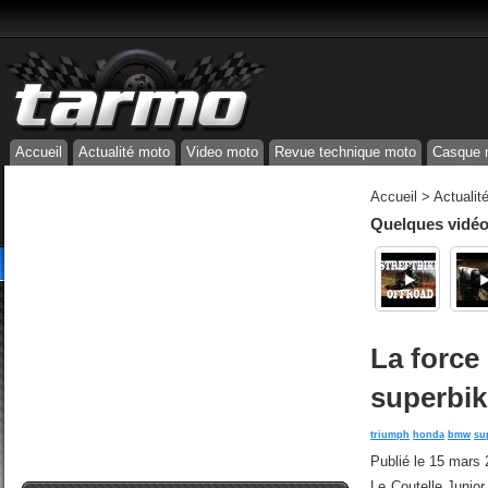
Accueil
Actualité moto
Video moto
Revue technique moto
Casque 
Accueil
>
Actualit
Quelques vidéos
La force
superbik
triumph
honda
bmw
su
Publié le
15 mars 
Le Coutelle Junio