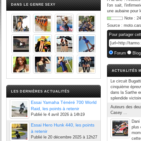
DANS LE GENRE SEXY
l'on sait, l'infir
une aubaine pour le
Note :
24
Source :
moto.car
Pour partager cet
Forum
Blog
ACTUALITÉS M
Le circuit Bugat
cinquième épreu
LES DERNIÈRES ACTUALITÉS
dans la Sarthe e
splendide victoir
Essai Yamaha Ténéré 700 World
Auteurs des deux
Raid, les points à retenir
Casey ...
Publié le
4 avril 2026 à 14h19
Dani
Essai Hero Hunk 440, les points
plus 
à retenir
mome
Publié le
20 décembre 2025 à 12h27
cette