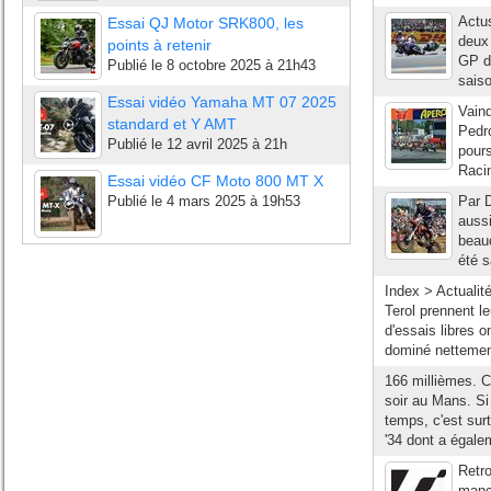
Actu
Essai QJ Motor SRK800, les
deux
points à retenir
GP d
Publié le
8 octobre 2025 à 21h43
saiso
Essai vidéo Yamaha MT 07 2025
Vainq
standard et Y AMT
Pedr
Publié le
12 avril 2025 à 21h
pours
Racin
Essai vidéo CF Moto 800 MT X
Publié le
4 mars 2025 à 19h53
Par D
aussi
beau
été 
Index > Actualit
Terol prennent l
d'essais libres 
dominé nettement
166 millièmes. C
soir au Mans. Si
temps, c'est surt
'34 dont a égalem
Retro
manc