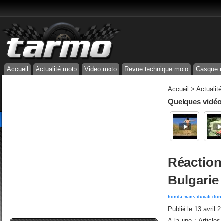
Accueil
Actualité moto
Video moto
Revue technique moto
Casque 
Accueil
>
Actualit
Quelques vidéos
Réaction
Bulgarie
honda
mans
ducati
dun
Publié le
13 avril 
A la une : Articl