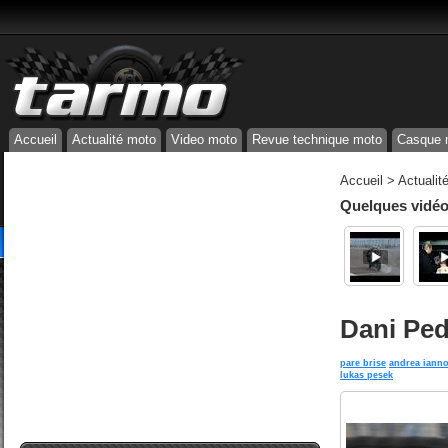
Accueil
Actualité moto
Video moto
Revue technique moto
Casque 
Accueil
>
Actualit
Quelques vidéos
Dani Ped
pare brise
andrea iann
lukas pesek