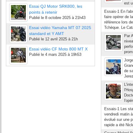
est u
Essai QJ Motor SRK800, les
Essais-1 En l'ab
points à retenir
faire opérer de l
Publié le
8 octobre 2025 à 21h43
référence lors d
Essai vidéo Yamaha MT 07 2025
Tchèque. Le Cata
standard et Y AMT
Par A
Publié le
12 avril 2025 à 21h
nive
perfo
Essai vidéo CF Moto 800 MT X
prom
Publié le
4 mars 2025 à 19h53
Jorge
Grand
de sa
Jerez
L'int
l'Hos
Doct
l'opé
Essais-1 Les sta
vendredi matin à
évolué sur une pi
rapide a été Nick