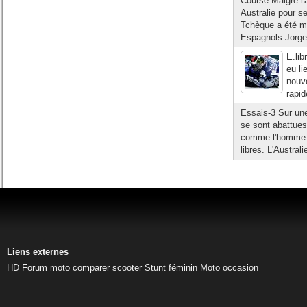
Course Malgré l
Australie pour se
Tchèque a été m
Espagnols Jorge
E.lib
eu li
nouve
rapid
Essais-3 Sur une
se sont abattues
comme l'homme à
libres. L'Austral
Liens externes
HD
Forum moto
comparer scooter
Stunt féminin
Moto occasion