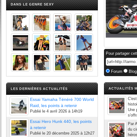
DANS LE GENRE SEXY
Pour partager cet
Forum
Blog
ACTUALITÉS M
LES DERNIÈRES ACTUALITÉS
C'est
Essai Yamaha Ténéré 700 World
histo
Raid, les points à retenir
Une p
Publié le
4 avril 2026 à 14h19
s'off
Essai Hero Hunk 440, les points
Par A
à retenir
du ci
Publié le
20 décembre 2025 à 12h27
héros