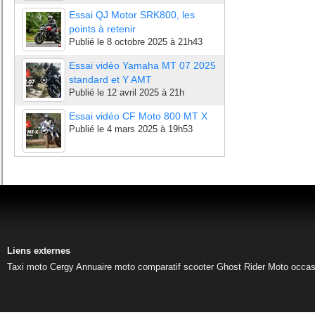
Essai QJ Motor SRK800, les
points à retenir
Publié le
8 octobre 2025 à 21h43
Essai vidéo Yamaha MT 07 2025
standard et Y AMT
Publié le
12 avril 2025 à 21h
Essai vidéo CF Moto 800 MT X
Publié le
4 mars 2025 à 19h53
Liens externes
Taxi moto Cergy
Annuaire moto
comparatif scooter
Ghost Rider
Moto occas