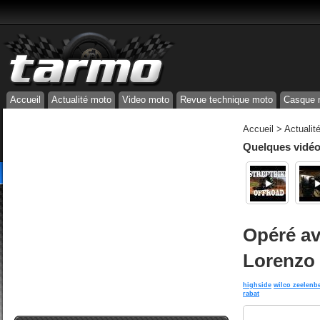
Accueil
Actualité moto
Video moto
Revue technique moto
Casque 
Accueil
>
Actualit
Quelques vidéos
Opéré av
Lorenzo
highside
wilco zeelenb
rabat