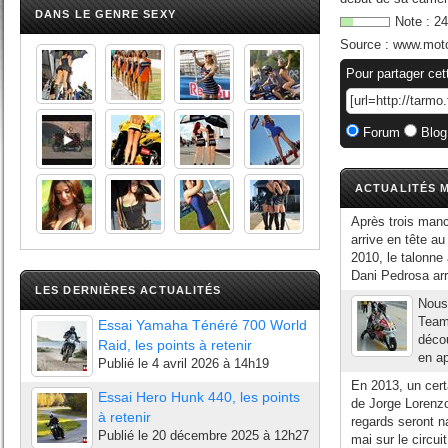
DANS LE GENRE SEXY
Note :
24
Source :
www.moto
Pour partager cet
Forum
Blog
ACTUALITÉS M
Après trois man
arrive en tête 
2010, le talonne
Dani Pedrosa arr
LES DERNIÈRES ACTUALITÉS
Nous 
Team
Essai Yamaha Ténéré 700 World
décou
Raid, les points à retenir
en ap
Publié le
4 avril 2026 à 14h19
En 2013, un cert
Essai Hero Hunk 440, les points
de Jorge Lorenzo
à retenir
regards seront n
Publié le
20 décembre 2025 à 12h27
mai sur le circuit