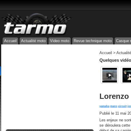
Accueil
Actualité moto
Video moto
Revue technique moto
Casque 
Accueil
>
Actualit
Quelques vidéos
Lorenzo 
yamaha
mans
circuit
jo
Publié le
11 mai 2
Les enjeux ne son
se déroulera cette
début de sa carriè