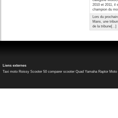
2010 et 2011, il 
champion du mond
Lors du prochain
Mans, une tribun
de la tribune[...]
Liens externes
Taxi moto Roissy
Scooter 50
comparer scooter
Quad Yamaha Raptor
Moto 