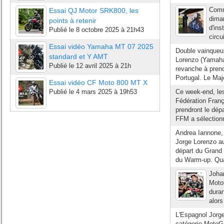
Comm
Essai QJ Motor SRK800, les
diman
points à retenir
d'ins
Publié le
8 octobre 2025 à 21h43
circu
Essai vidéo Yamaha MT 07 2025
Double vainqueu
standard et Y AMT
Lorenzo (Yamah
Publié le
12 avril 2025 à 21h
revanche à prend
Portugal. Le Maj
Essai vidéo CF Moto 800 MT X
Publié le
4 mars 2025 à 19h53
Ce week-end, les
Fédération Franç
prendront le dép
FFM a sélectionné
Andrea Iannone, 
Jorge Lorenzo au
départ du Grand
du Warm-up. Qua
Johan
MotoG
duran
alors
L'Espagnol Jorg
catégorie MotoGP