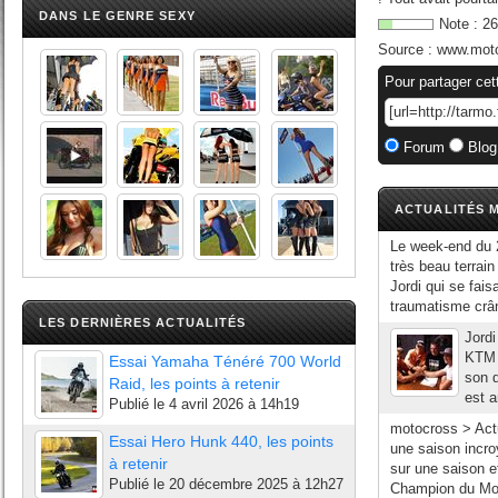
DANS LE GENRE SEXY
Note :
26
Source :
www.moto
Pour partager cet
Forum
Blog
ACTUALITÉS M
Le week-end du 2
très beau terrai
Jordi qui se fais
traumatisme crân
LES DERNIÈRES ACTUALITÉS
Jordi
KTM 
Essai Yamaha Ténéré 700 World
son 
Raid, les points à retenir
est a
Publié le
4 avril 2026 à 14h19
motocross > Ac
Essai Hero Hunk 440, les points
une saison incro
à retenir
sur une saison e
Publié le
20 décembre 2025 à 12h27
Champion du Mon