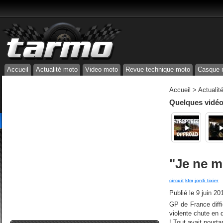
Accueil
Actualité moto
Video moto
Revue technique moto
Casque 
Accueil
>
Actualit
Quelques vidéos
"Je ne m
circuit
ktm
jordi tixier
Publié le
9 juin 20
GP de France diffi
violente chute en
! Tout avait pourt