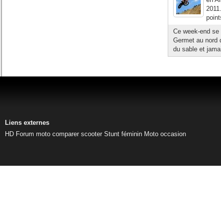
2011.
point
Ce week-end se 
Germet au nord d
du sable et jama
Liens externes
HD
Forum moto
comparer scooter
Stunt féminin
Moto occasion