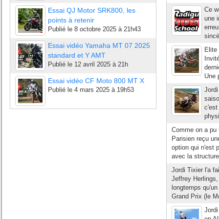
Ce we
Essai QJ Motor SRK800, les
une 
points à retenir
erreu
Publié le
8 octobre 2025 à 21h43
sincè
Essai vidéo Yamaha MT 07 2025
Elit
standard et Y AMT
Invit
Publié le
12 avril 2025 à 21h
derni
Une p
Essai vidéo CF Moto 800 MT X
Publié le
4 mars 2025 à 19h53
Jord
saiso
c'est
physi
Comme on a pu l'
Parisien reçu un
option qui n'est 
avec la structure
Jordi Tixier l'a f
Jeffrey Herlings,
longtemps qu'un 
Grand Prix (le M
Jordi
en Al