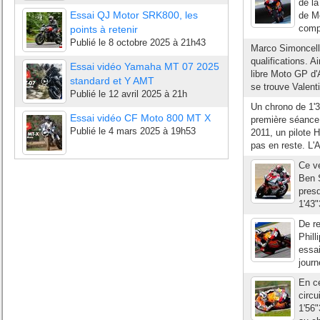
de la
Essai QJ Motor SRK800, les
de M
compl
points à retenir
Publié le
8 octobre 2025 à 21h43
Marco Simoncelli
qualifications. A
Essai vidéo Yamaha MT 07 2025
libre Moto GP d'A
standard et Y AMT
se trouve Valent
Publié le
12 avril 2025 à 21h
Un chrono de 1'3
Essai vidéo CF Moto 800 MT X
première séance 
Publié le
4 mars 2025 à 19h53
2011, un pilote H
pas en reste. L'A
Ce ve
Ben 
pres
1'43"
De r
Phill
essai
journ
En ce
circ
1'56