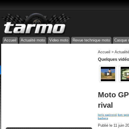
Accueil
Actualité moto
Video moto
Revue technique moto
Casque 
Accueil
>
Actualit
Quelques vidéos
Moto GP 
rival
loris capirossi
ben spi
barbera
Publié le
11 juin 2