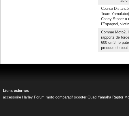
au ch
Course Distanc
Team Yamalube) 
Casey Stoner a r
l'Espagnol, vict
Comme Moto2, la 
rapports de forc
600 cm3, le patr
presque de bout 
Liens externes
accessoire Harley
Forum moto
comparatif scooter
Quad Yamaha Raptor
Mo