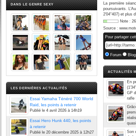
La première séanc
DANS LE GENRE SEXY
poursuivants. L'Au
2'04"407) et plus
Note :
26
Source :
www.moto
Pour partager cet
Forum
Blog
ACTUALITÉS M
En pr
(1'34
LES DERNIÈRES ACTUALITÉS
GP de
rafle
Essai Yamaha Ténéré 700 World
Raid, les points à retenir
Grâce
Publié le
4 avril 2026 à 14h19
premi
réali
Essai Hero Hunk 440, les points
quasi
à retenir
Son 
Publié le
20 décembre 2025 à 12h27