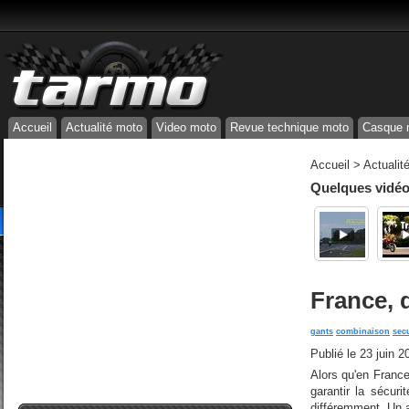
Accueil
Actualité moto
Video moto
Revue technique moto
Casque 
Accueil
>
Actualit
Quelques vidéos
France, 
gants
combinaison
secu
Publié le
23 juin 2
Alors qu'en France
garantir la sécur
différemment. Un a