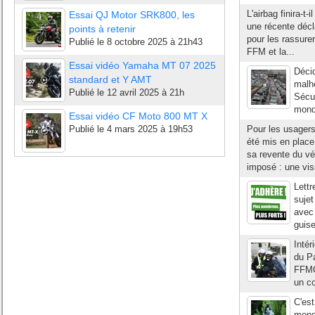
L'airbag finira-t-
Essai QJ Motor SRK800, les
une récente décla
points à retenir
pour les rassurer
Publié le
8 octobre 2025 à 21h43
FFM et la...
Essai vidéo Yamaha MT 07 2025
Décid
standard et Y AMT
malhe
Publié le
12 avril 2025 à 21h
Sécur
monde
Essai vidéo CF Moto 800 MT X
Publié le
4 mars 2025 à 19h53
Pour les usagers
été mis en place 
sa revente du véh
imposé : une visi
Lettr
sujet
avec 
guis
Intér
du Pa
FFMC
un co
C'est
mond