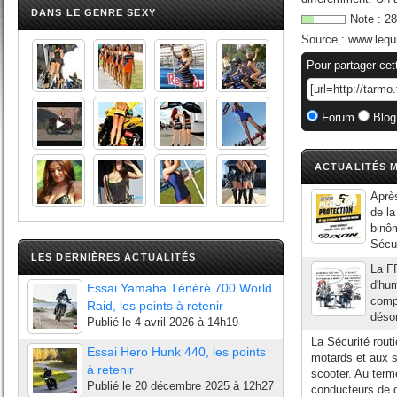
DANS LE GENRE SEXY
Note :
28
Source :
www.lequ
Pour partager cet
Forum
Blog
ACTUALITÉS M
Après
de l
binôm
Sécur
LES DERNIÈRES ACTUALITÉS
La FF
d'hum
Essai Yamaha Ténéré 700 World
compr
Raid, les points à retenir
désor
Publié le
4 avril 2026 à 14h19
La Sécurité rout
Essai Hero Hunk 440, les points
motards et aux s
à retenir
scooter. Au term
Publié le
20 décembre 2025 à 12h27
conducteurs de 