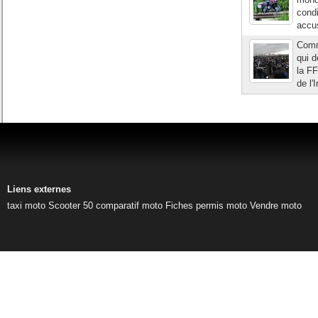
condi
accus
Comme
qui d
la FF
de l'I
Liens externes
taxi moto
Scooter 50
comparatif moto
Fiches permis moto
Vendre moto