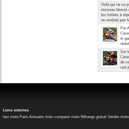
Voilà qui ne va 
nouveau blessé d
les forfaits à ré
ne rendrait pas 
Par A
Casey
le ga
rédui
Sur l
Casey
de ce
usé j
Liens externes
taxi moto Paris
Annuaire moto
comparer moto
Wikango gratuit
Vendre moto