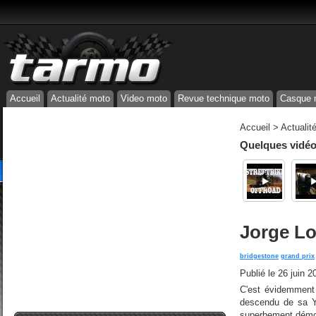
Accueil
Actualité moto
Video moto
Revue technique moto
Casque 
Accueil
>
Actualit
Quelques vidéos
Jorge Lo
bridgestone
grand prix
Publié le
26 juin 2
C'est évidemment 
descendu de sa Ya
superbement démon