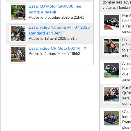
domine ses adver
Essai QJ Motor SRK800, les
victoire. Honda r
points à retenir
Par A
Publié le
8 octobre 2025 à 21h43
Loren
à Yam
Essai vidéo Yamaha MT 07 2025
cinqu
standard et Y AMT
Publié le
12 avril 2025 à 21h
Les q
même 
Essai vidéo CF Moto 800 MT X
fois 
Publié le
4 mars 2025 à 19h53
inten
A l'o
Loren
que l
ains
Par A
Qu'on
sera
qui r
C'es
lors 
Pren
plus 