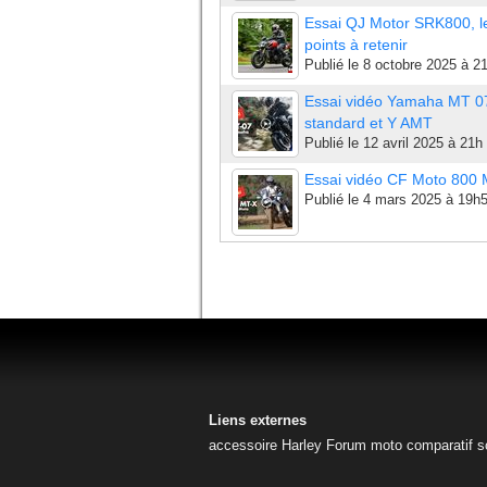
Essai QJ Motor SRK800, l
points à retenir
Publié le
8 octobre 2025 à 2
Essai vidéo Yamaha MT 0
standard et Y AMT
Publié le
12 avril 2025 à 21h
Essai vidéo CF Moto 800
Publié le
4 mars 2025 à 19h
Liens externes
accessoire Harley
Forum moto
comparatif s