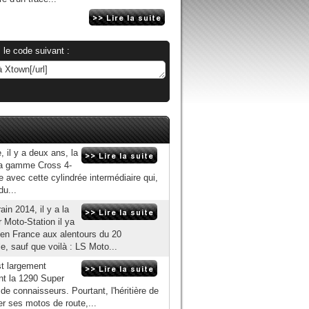
 le code suivant :
, il y a deux ans, la
la gamme Cross 4-
re avec cette cylindrée intermédiaire qui,
du...
in 2014, il y a la
Moto-Station il ya
 en France aux alentours du 20
le, sauf que voilà : LS Moto...
t largement
nt la 1290 Super
 de connaisseurs. Pourtant, l'héritière de
er ses motos de route,...