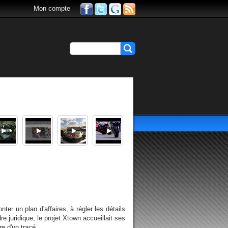
Mon compte
er un plan d'affaires, à régler les détails
 juridique, le projet Xtown accueillait ses
e d'un tracé...