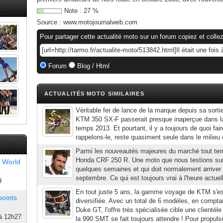
Note :
27
%
Source :
www.motojournalweb.com
Pour partager cette actualité moto sur un forum copiez et collez
Forum
Blog / Html
ACTUALITÉS MOTO SIMILAIRES
Véritable fer de lance de la marque depuis sa sortie
KTM 350 SX-F passerait presque inaperçue dans 
temps 2013. Et pourtant, il y a toujours de quoi fai
rappelons-le, reste quasiment seule dans le milieu 
Parmi les nouveautés majeures du marché tout terra
Honda CRF 250 R. Une moto que nous testions sur 
 World
quelques semaines et qui doit normalement arriver
septembre. Ce qui est toujours vrai à l'heure actuel
9
En tout juste 5 ans, la gamme voyage de KTM s'es
points
diversifiée. Avec un total de 6 modèles, en compta
Duke GT, l'offre très spécialisée cible une clientèle
à 12h27
la 990 SMT se fait toujours attendre ! Pour propuls