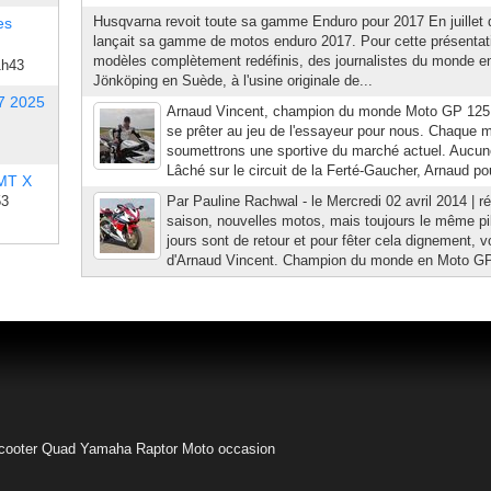
Husqvarna revoit toute sa gamme Enduro pour 2017 En juillet 
es
lançait sa gamme de motos enduro 2017. Pour cette présentati
modèles complètement redéfinis, des journalistes du monde enti
1h43
Jönköping en Suède, à l'usine originale de...
7 2025
Arnaud Vincent, champion du monde Moto GP 125
se prêter au jeu de l'essayeur pour nous. Chaque m
soumettrons une sportive du marché actuel. Aucune 
Lâché sur le circuit de la Ferté-Gaucher, Arnaud p
 MT X
53
Par Pauline Rachwal - le Mercredi 02 avril 2014 | r
saison, nouvelles motos, mais toujours le même pi
jours sont de retour et pour fêter cela dignement,
d'Arnaud Vincent. Champion du monde en Moto GP et
cooter
Quad Yamaha Raptor
Moto occasion