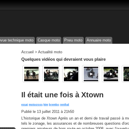
vue technique moto
Casque moto
Pneu moto
Annuaire moto
Accueil
>
Actualité moto
Quelques vidéos qui devraient vous plaire
Il était une fois à Xtown
essai
motocross
ktm
brembo
renthal
Publié le
13 juillet 2011 à 21h50
L'historique de Xtown Après un an et demi de travail passé à mont
tels le zonage, les assurances et de nombreuses questions d'ordre
premiers amateurs de hors route en octobre 2008, avec l'ouvertur