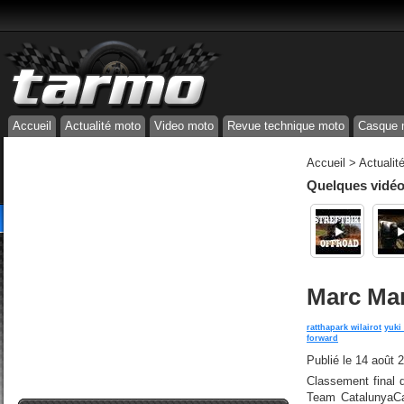
Accueil
Actualité moto
Video moto
Revue technique moto
Casque 
Accueil
>
Actualit
Quelques vidéos
Marc Mar
ratthapark wilairot
yuki
forward
Publié le
14 août 
Classement final
Team CatalunyaCa