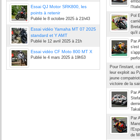
embal
Essai QJ Motor SRK800, les
l'Ita
points à retenir
Pol E
Publié le
8 octobre 2025 à 21h43
carri
Breta
Essai vidéo Yamaha MT 07 2025
qu'il
standard et Y AMT
Publié le
12 avril 2025 à 21h
Par A
s'est
Essai vidéo CF Moto 800 MT X
s'app
Publié le
4 mars 2025 à 19h53
perfo
Pour l'instant, c
leur exploit au
jeune compatriot
victoire de la sa
Par A
Stefa
derni
Takah
Par A
Mans 
l'Esp
de Mo