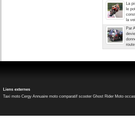
La pi
le po
const
la ve
Par A
devie
donne
route
Liens externes
Taxi moto Cergy
Annuaire moto
comparatif scooter
Ghost Rider
Moto occas