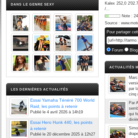
Kalex 252,0 2′02.
DANS LE GENRE SEXY
/...
Note :
24
Source :
www.moto
Pour partager cet
Forum
Blog
ACTUALITÉS M
Marc
versi
par l
LES DERNIÈRES ACTUALITÉS
cinq
Essai Yamaha Ténéré 700 World
Par 
Raid, les points à retenir
sembl
Publié le
4 avril 2026 à 14h19
qui f
dixiè
Essai Hero Hunk 440, les points
Simon
à retenir
drape
Publié le
20 décembre 2025 à 12h27