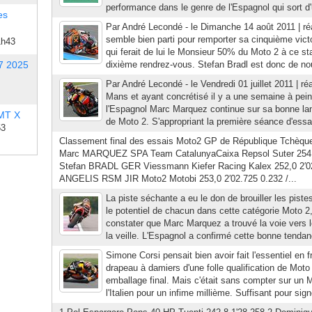
performance dans le genre de l'Espagnol qui sort d'u
es
Par André Lecondé - le Dimanche 14 août 2011 | r
semble bien parti pour remporter sa cinquième victo
1h43
qui ferait de lui le Monsieur 50% du Moto 2 à ce st
7 2025
dixième rendrez-vous. Stefan Bradl est donc de nou
Par André Lecondé - le Vendredi 01 juillet 2011 | ré
Mans et ayant concrétisé il y a une semaine à pei
l'Espagnol Marc Marquez continue sur sa bonne lan
 MT X
de Moto 2. S'appropriant la première séance d'essais
53
Classement final des essais Moto2 GP de République Tchèque
Marc MARQUEZ SPA Team CatalunyaCaixa Repsol Suter 254,2
Stefan BRADL GER Viessmann Kiefer Racing Kalex 252,0 2′02.
ANGELIS RSM JIR Moto2 Motobi 253,0 2′02.725 0.232 /...
La piste séchante a eu le don de brouiller les pist
le potentiel de chacun dans cette catégorie Moto 2
constater que Marc Marquez a trouvé la voie vers 
la veille. L'Espagnol a confirmé cette bonne tendan
Simone Corsi pensait bien avoir fait l'essentiel en f
drapeau à damiers d'une folle qualification de Mot
emballage final. Mais c'était sans compter sur un
l'Italien pour un infime millième. Suffisant pour sig