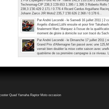
1 Pol Espargaro Pons 40 HP Tuenti 242,8 1'28.258 2 Dominiqu
Technomag-CIP 238,3 1'29.653 1.395 / 1.395 3 Roberto Rolf
238,3 1'30.429 2.171 / 0.776 4 Ricard Cardus Arguiñano Racin
Johann Zarco JIR Moto2 235,7 1'30.626 2.368 / 0.178 6...
Par André Lecondé - le Samedi 16 juillet 2011 | 2 
Angelis d'abord,Lüthi ensuite et pour finir Takahashi
finalement Marc Marquez à l'issue de la qualificatio
moment de gloire à domicile sur son tracé du Sachs
Par André Lecondé - le Dimanche 17 juillet 2011 | r
Grand Prix d'Allemagne l'an passé avec une 125,
verrait bien doubler la mise cette saison avec uneM
quatrième de sa première campagne à ce niveau. L
cooter
Quad Yamaha Raptor
Moto occasion