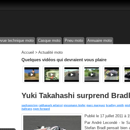
vue technique moto
Casque moto
Pneu moto
Annuaire moto
Accueil
>
Actualité moto
Quelques vidéos qui devraient vous plaire
Yuki Takahashi surprend Brad
sachsenring
ratthapark wilairot
viessmann kiefer
marc marquez
bradley smith
mic
italtrans
ngm forward
Publié le
17 juillet 2011 à 
Par André Lecondé - le Sam
Stefan Bradl pensait bien av