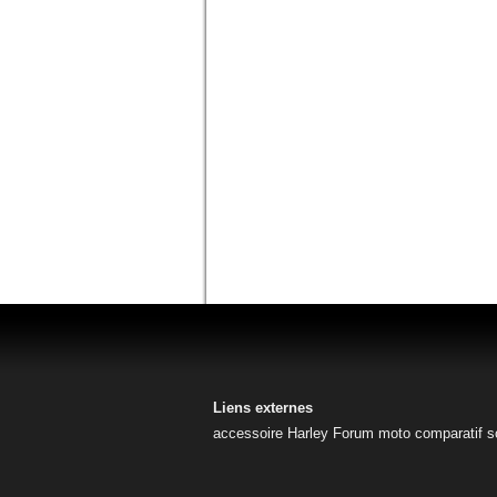
Liens externes
accessoire Harley
Forum moto
comparatif s