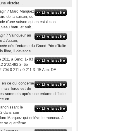
ne victoire...
éagir ? Marc Marquez
ire de la saison, ce
ade d'une saison qui en est à son
veau battu et suit...
agir ? Vainqueur au
ne à Assen,
cée dès l'entame du Grand Prix d'Italie
 libre, il devance...
 2011 à Brno: 1- 93
 2′02.493 2- 65
704 0.211 / 0.211 3- 15 Alex DE
es en ce qui concerne
, mais force est de
les sommets après une entame difficile
ce en...
ranchissant le
o 2 dans son
 Marc Marquez qui enlève le morceau à
ner sa quatrième...