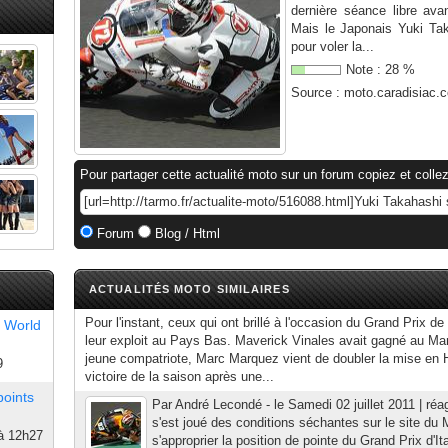
dernière séance libre avan
Mais le Japonais Yuki Tak
pour voler la...
Note :
28
%
Source :
moto.caradisiac.
Pour partager cette actualité moto sur un forum copiez et collez
Forum
Blog / Html
ACTUALITÉS MOTO SIMILAIRES
Pour l'instant, ceux qui ont brillé à l'occasion du Grand Prix d
 World
leur exploit au Pays Bas. Maverick Vinales avait gagné au M
jeune compatriote, Marc Marquez vient de doubler la mise en 
9
victoire de la saison après une...
points
Par André Lecondé - le Samedi 02 juillet 2011 | ré
s'est joué des conditions séchantes sur le site du 
à 12h27
s'approprier la position de pointe du Grand Prix d'I