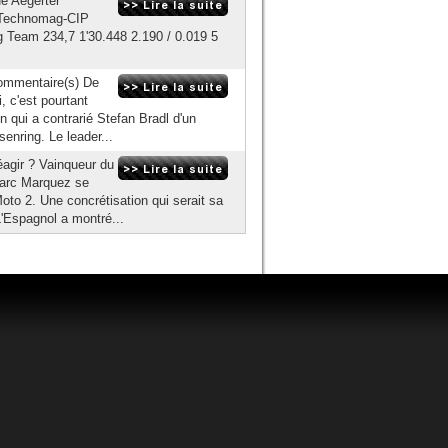
e Aegerter
o Technomag-CIP
g Team 234,7 1'30.448 2.190 / 0.019 5
commentaire(s) De
, c'est pourtant
n qui a contrarié Stefan Bradl d'un
enring. Le leader...
éagir ? Vainqueur du
Marc Marquez se
oto 2. Une concrétisation qui serait sa
'Espagnol a montré...