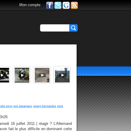
Mon compte
l
hele pirro
pol espargaro
yonny hernandez
corti
15h26
edi 16 juillet 2011 | réagir ? L'Allemand
oir fait le plus difficile en dominant cette