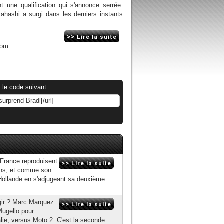
t une qualification qui s'annonce serrée.
ahashi a surgi dans les derniers instants
com
 le code suivant :
e France reproduisent
ans, et comme son
Hollande en s'adjugeant sa deuxième
agir ? Marc Marquez
Mugello pour
talie, versus Moto 2. C'est la seconde