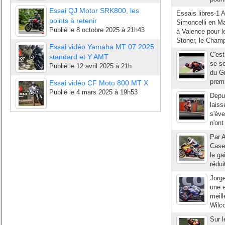
Essai QJ Motor SRK800, les
Essais libres-1 
points à retenir
Simoncelli en Ma
Publié le
8 octobre 2025 à 21h43
à Valence pour 
Stoner, le Cham
Essai vidéo Yamaha MT 07 2025
C'est
standard et Y AMT
se so
Publié le
12 avril 2025 à 21h
du Gr
premi
Essai vidéo CF Moto 800 MT X
Publié le
4 mars 2025 à 19h53
Depu
laiss
s'éve
n'ont
Par A
Casey
le ga
rédui
Jorge
une e
meill
Wilco
Sur l