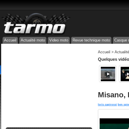
Accueil
Actualité moto
Video moto
Revue technique moto
Casque 
Accueil
>
Actualit
Quelques vidéos
Misano, 
loris capirossi
ben spi