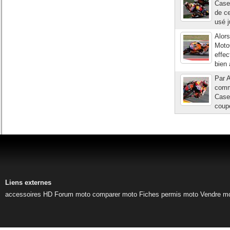
Casey
de ce
usé j
Alors
Moto
effec
bien 
Par 
comme
Casey
coupe
Liens externes
accessoires HD
Forum moto
comparer moto
Fiches permis moto
Vendre m