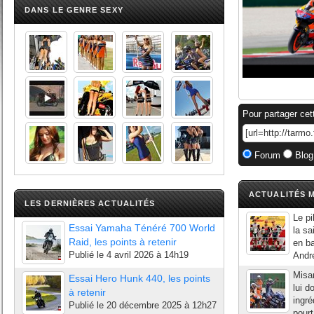
DANS LE GENRE SEXY
Pour partager cet
Forum
Blog
ACTUALITÉS M
LES DERNIÈRES ACTUALITÉS
Le pi
Essai Yamaha Ténéré 700 World
la s
Raid, les points à retenir
en ba
Publié le
4 avril 2026 à 14h19
Andr
Misa
Essai Hero Hunk 440, les points
lui d
à retenir
ingré
Publié le
20 décembre 2025 à 12h27
pourt