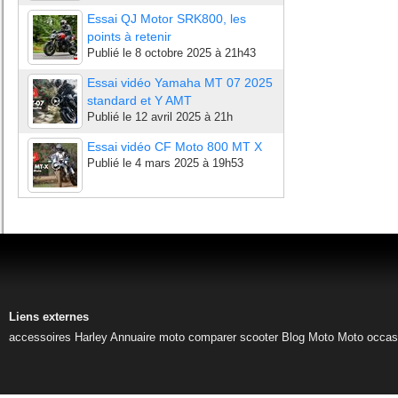
Essai QJ Motor SRK800, les
points à retenir
Publié le
8 octobre 2025 à 21h43
Essai vidéo Yamaha MT 07 2025
standard et Y AMT
Publié le
12 avril 2025 à 21h
Essai vidéo CF Moto 800 MT X
Publié le
4 mars 2025 à 19h53
Liens externes
accessoires Harley
Annuaire moto
comparer scooter
Blog Moto
Moto occas