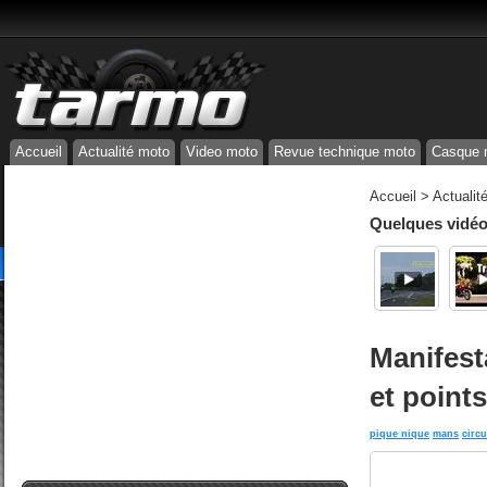
Accueil
Actualité moto
Video moto
Revue technique moto
Casque 
Accueil
>
Actualit
Quelques vidéos
Manifest
et point
pique nique
mans
circu