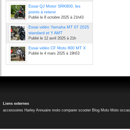
Essai QJ Motor SRK800, les
points à retenir
Publié le
8 octobre 2025 à 21h43
Essai vidéo Yamaha MT 07 2025
standard et Y AMT
Publié le
12 avril 2025 à 21h
Essai vidéo CF Moto 800 MT X
Publié le
4 mars 2025 à 19h53
Liens externes
accessoires Harley
Annuaire moto
comparer scooter
Blog Moto
Moto occas