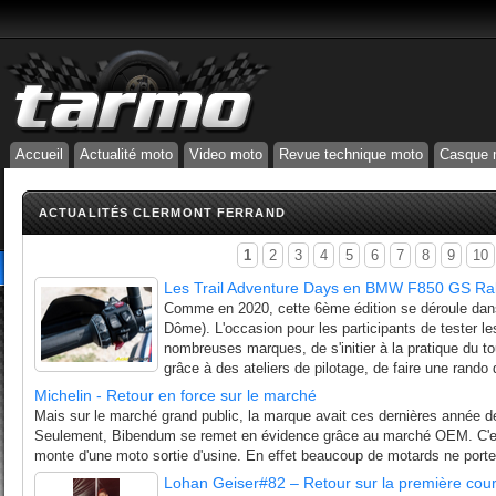
Accueil
Actualité moto
Video moto
Revue technique moto
Casque 
ACTUALITÉS CLERMONT FERRAND
1
2
3
4
5
6
7
8
9
10
Les Trail Adventure Days en BMW F850 GS Ral
Comme en 2020, cette 6ème édition se déroule dan
Dôme). L'occasion pour les participants de tester l
nombreuses marques, de s'initier à la pratique du tou
grâce à des ateliers de pilotage, de faire une rando d
Michelin - Retour en force sur le marché
Mais sur le marché grand public, la marque avait ces dernières année de
Seulement, Bibendum se remet en évidence grâce au marché OEM. C'es
monte d'une moto sortie d'usine. En effet beaucoup de motards ne porte
Lohan Geiser#82 – Retour sur la première cou