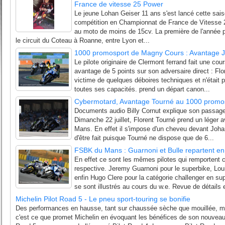
France de vitesse 25 Power
Le jeune Lohan Geiser 11 ans s'est lancé cette sais
compétition en Championnat de France de Vitesse 2
au moto de moins de 15cv. La première de l'année p
le circuit du Coteau à Roanne, entre Lyon et...
1000 promosport de Magny Cours : Avantage 
Le pilote originaire de Clermont ferrand fait une cou
avantage de 5 points sur son adversaire direct : Flo
victime de quelques déboires techniques et n'était 
toutes ses capacités. prend un départ canon...
Cybermotard, Avantage Tourné au 1000 promo
Documents audio Billy Cornut explique son passage 
Dimanche 22 juillet, Florent Tourné prend un léger
Mans. En effet il s'impose d'un cheveu devant Johan
d'être fait puisque Tourné ne dispose que de 6...
FSBK du Mans : Guarnoni et Bulle repartent en
En effet ce sont les mêmes pilotes qui remportent 
respective. Jeremy Guarnoni pour le superbike, Loui
enfin Hugo Clere pour la catégorie challenger en su
se sont illustrés au cours du w.e. Revue de détails e
Michelin Pilot Road 5 - Le pneu sport-touring se bonifie
Des performances en hausse, tant sur chaussée sèche que mouillée, mê
c'est ce que promet Michelin en évoquant les bénéfices de son nouveau p