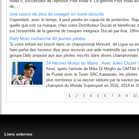
Road 5, successeur de l'éprouvé Pilot Road 4. La gomme Pilot Road a
de...
Une raison de plus de voyager en toute sécurité
Cependant, avec le temps, il peut perdre en capacité de protection. Rap
quelle que soit sa marque, chez votre Distributeur Ducati et bénéficiez
sur l'ensemble de la gamme de casques intégraux Ducati par Arai. Offre
Dafy Moto recherche 40 jeunes pilotes
Si votre enfant est inscrit dans un championnat Minivert, de Ligue ou en
faire partie des heureux élus pour recevoir une aide matérielle qui sera
groupe Dafy propose aux aux pilotes inscrits dans divers championnats T
24 Heures Motos du Mans : Avec Jules Cluzel !
Ainsi, après l'arrivée de Mike Di Meglio au GMT94 
de Puniet avec le Team SRC Kawasaki, les pilotes
plus nombreux à se laisser séduire par la saveur p
champion du Monde Supersport en 2016, 2014 et 20
1
2
3
4
5
6
7
8
9
10
Liens externes