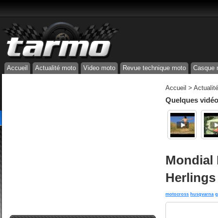
Accueil
Actualité moto
Video moto
Revue technique moto
Casque 
Accueil
>
Actualit
Quelques vidéos
Mondial 
Herlings
motocross
husqvarna
g