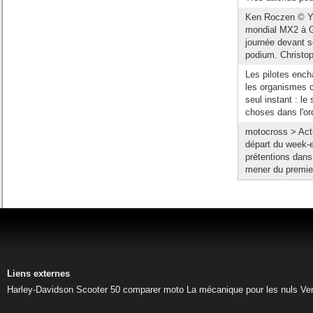
Ken Roczen © Yo
mondial MX2 à G
journée devant s
podium. Christoph
Les pilotes ench
les organismes 
seul instant : l
choses dans l'ord
motocross > Act
départ du week-e
prétentions dans
mener du premier 
Liens externes
Harley-Davidson
Scooter 50
comparer moto
La mécanique pour les nuls
Ve