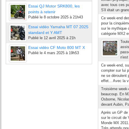
avec tous ces pa
Essai QJ Motor SRK800, les
S'il était un gran
points à retenir
Publié le
8 octobre 2025 à 21h43
Ce week-end des 4
pour la cinquièm
Essai vidéo Yamaha MT 07 2025
sur le mythique c
standard et Y AMT
catégorie MX2 es
Publié le
12 avril 2025 à 21h
Tout
assi
Essai vidéo CF Moto 800 MT X
passé
Publié le
4 mars 2025 à 19h53
n'est
Ce week-end, sur 
compter sur lui 
ne se déroulent 
effet... Avec la v
Troisième week-e
beaucoup. En MX
Osborne, Nicolas
devant Aubin, Pa
Après un GP de B
sur le circuit d
Monde MX 2011. U
Très attendu pour