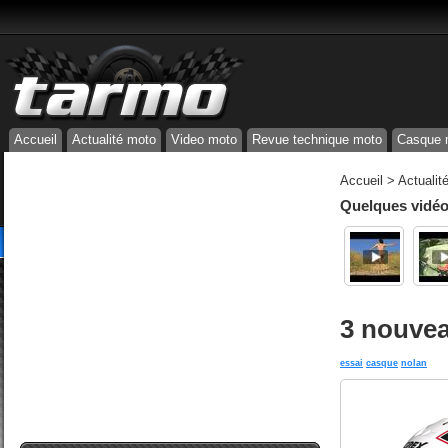
Accueil
Actualité moto
Video moto
Revue technique moto
Casque 
Accueil
>
Actualit
Quelques vidéos
3 nouvea
essai
casque
nolan