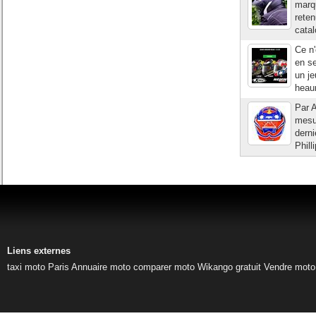
marqu
reten
catal
Ce n'
en s
un je
heaum
Par A
mesu
derni
Phill
Liens externes
taxi moto Paris
Annuaire moto
comparer moto
Wikango gratuit
Vendre moto