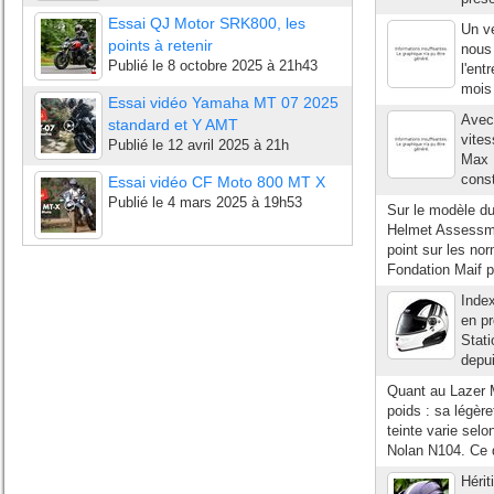
Essai QJ Motor SRK800, les
Un ve
points à retenir
nous 
Publié le
8 octobre 2025 à 21h43
l'ent
mois 
Essai vidéo Yamaha MT 07 2025
Avec
standard et Y AMT
vite
Publié le
12 avril 2025 à 21h
Max B
const
Essai vidéo CF Moto 800 MT X
Publié le
4 mars 2025 à 19h53
Sur le modèle d
Helmet Assessme
point sur les no
Fondation Maif p
Index
en pr
Stat
depui
Quant au Lazer 
poids : sa légèr
teinte varie sel
Nolan N104. Ce de
Hérit