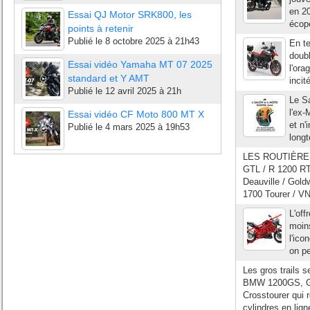
en 20
Essai QJ Motor SRK800, les
écope
points à retenir
Publié le
8 octobre 2025 à 21h43
En te
doubl
Essai vidéo Yamaha MT 07 2025
l'or
standard et Y AMT
incit
Publié le
12 avril 2025 à 21h
Le Sa
l'ex-
Essai vidéo CF Moto 800 MT X
et n'
Publié le
4 mars 2025 à 19h53
long
LES ROUTIÈRES 
GTL / R 1200 RT
Deauville / Gol
1700 Tourer / V
L'off
moin
l'ico
on pe
Les gros trails 
BMW 1200GS, Guz
Crosstourer qui
cylindres en lign