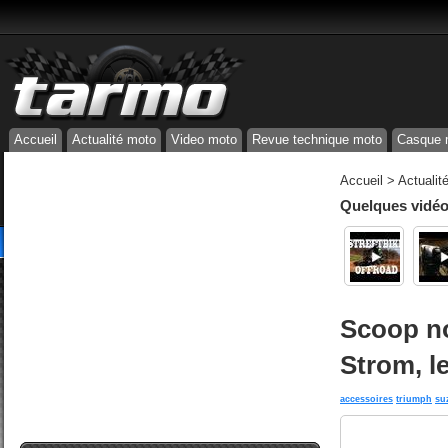
Accueil
Actualité moto
Video moto
Revue technique moto
Casque 
Accueil
>
Actualit
Quelques vidéos
Scoop no
Strom, le
accessoires
triumph
su