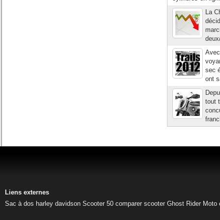
La Ch
décid
marc
deux/
Avec 
voyan
sec é
ont s
Depu
tout 
conc
franc
Liens externes
Sac à dos harley davidson
Scooter 50
comparer scooter
Ghost Rider
Moto 