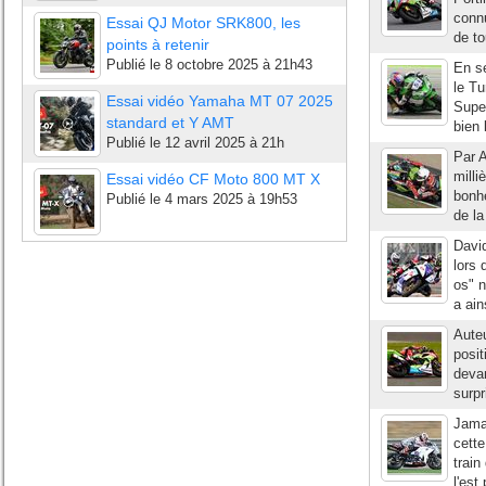
connu
Essai QJ Motor SRK800, les
de to
points à retenir
Publié le
8 octobre 2025 à 21h43
En se
le Tu
Essai vidéo Yamaha MT 07 2025
Super
standard et Y AMT
bien 
Publié le
12 avril 2025 à 21h
Par A
milli
Essai vidéo CF Moto 800 MT X
bonhe
Publié le
4 mars 2025 à 19h53
de la
David
lors 
os" 
a ain
Auteu
posit
deva
surpr
Jama
cette
train
l'est