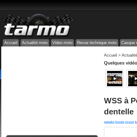
Accueil
Actualité moto
Video moto
Revue technique moto
Casque 
Accueil
>
Actualit
Quelques vidéos
WSS à Po
dentelle
yamaha
honda
circuit
k