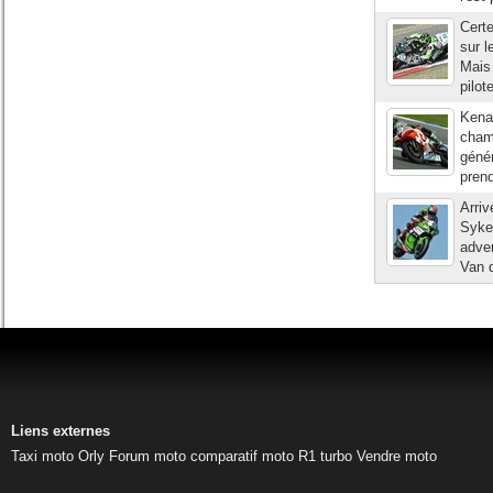
Certe
sur l
Mais 
pilot
Kenan
cham
génér
prend
Arri
Sykes
adver
Van d
Liens externes
Taxi moto Orly
Forum moto
comparatif moto
R1 turbo
Vendre moto