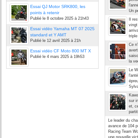
l'ann
Essai QJ Motor SRK800, les
Un pe
points à retenir
Publié le
8 octobre 2025 à 21h43
Il re
vingt
Essai vidéo Yamaha MT 07 2025
arriv
standard et Y AMT
tripl
Publié le
12 avril 2025 à 21h
Ce n'
avert
Essai vidéo CF Moto 800 MT X
saiso
Publié le
4 mars 2025 à 19h53
la ve
Le W
l'ant
épreu
Sylva
Kawas
sur 
et, c
parti
Le leader du ch
avance de 104 p
Racing Team Worl
une nouvelle vict