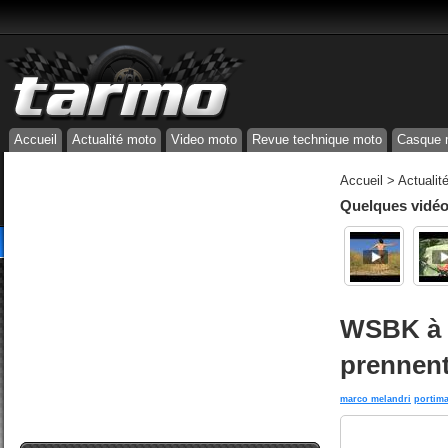
Accueil
Actualité moto
Video moto
Revue technique moto
Casque 
Accueil
>
Actualit
Quelques vidéos
WSBK à P
prennent
marco melandri
portim