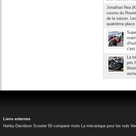
Jonathan Rea (K
course du Round
de la saison. Le
quatrième place s
Supe
matin
d'hui
c'es
La t
pris 
World
reche
Liens externes
Harley-Davidson
Scooter 50
comparer moto
La mécanique pour les nuls
Ve