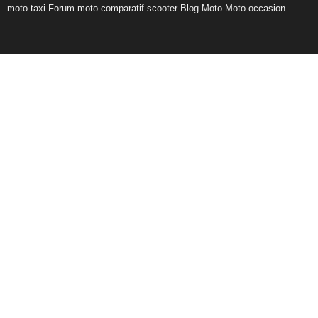
moto taxi
Forum moto
comparatif scooter
Blog Moto
Moto occasion