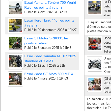
La Fé
Essai Yamaha Ténéré 700 World
petit
Raid, les points à retenir
du mo
Publié le
4 avril 2026 à 14h19
et éc
Essai Hero Hunk 440, les points
Jusqu'ici second
à retenir
drômoise sera ce
Publié le
20 décembre 2025 à 12h27
pilotes mondiaux
Essai QJ Motor SRK800, les
Honda
dépa
points à retenir
marq
Publié le
8 octobre 2025 à 21h43
Telle
Essai vidéo Yamaha MT 07 2025
Dispo
standard et Y AMT
des N
Publié le
12 avril 2025 à 21h
du KR
Kawa
Essai vidéo CF Moto 800 MT X
Publié le
4 mars 2025 à 19h53
[Oliv
2014
que l
BMW r
La saison 2011 d
toutes, mais fut
d'exercice. Le Fr