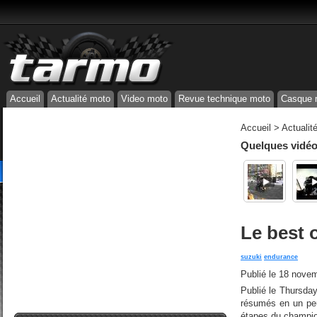
Accueil
Actualité moto
Video moto
Revue technique moto
Casque 
Accueil
>
Actualit
Quelques vidéos
Le best 
suzuki
endurance
Publié le
18 novem
Publié le Thursda
résumés en un peu
étapes du champion