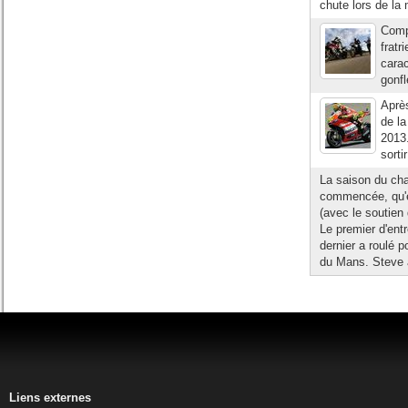
chute lors de la
Compa
fratr
carac
gonfl
Après
de la
2013.
sorti
La saison du ch
commencée, qu'e
(avec le soutien
Le premier d'entr
dernier a roulé p
du Mans. Steve 
Liens externes