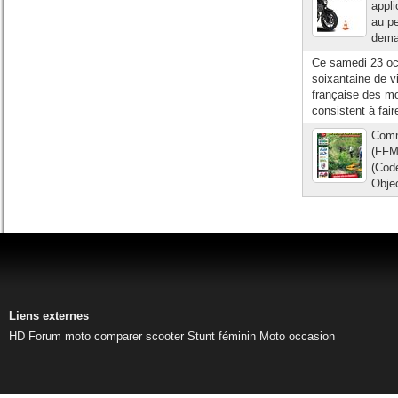
appli
au pe
deman
Ce samedi 23 oct
soixantaine de v
française des mo
consistent à fair
Comm
(FFMC
(Code
Objec
Liens externes
HD
Forum moto
comparer scooter
Stunt féminin
Moto occasion