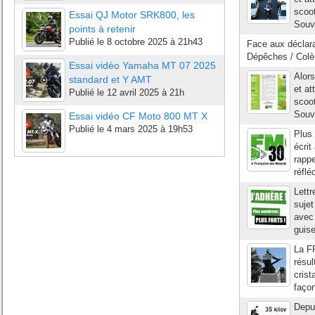
scoot
Essai QJ Motor SRK800, les
Souve
points à retenir
Publié le
8 octobre 2025 à 21h43
Face aux déclara
Dépêches / Colèr
Essai vidéo Yamaha MT 07 2025
Alors
standard et Y AMT
et at
Publié le
12 avril 2025 à 21h
scoot
Souve
Essai vidéo CF Moto 800 MT X
Publié le
4 mars 2025 à 19h53
Plus 
écrit
rappe
réflé
Lettr
sujet
avec 
guis
La FF
résul
crist
façon
Depui