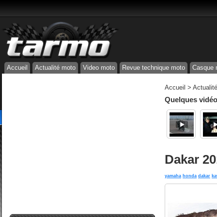
Accueil
Actualité moto
Video moto
Revue technique moto
Casque 
Accueil
>
Actualit
Quelques vidéos
Dakar 20
yamaha
honda
dakar
ka