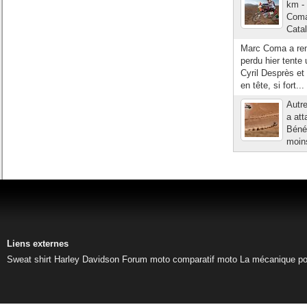
km - 
Coma
Catal
Marc Coma a remp
perdu hier tente 
Cyril Desprès et 
en tête, si fort...
Autr
a att
Bénéf
moins
Liens externes
Sweat shirt Harley Davidson
Forum moto
comparatif moto
La mécanique pou