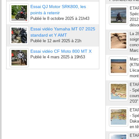
Essai QJ Motor SRK800, les
ETAPE
points à retenir
Spéc
Publié le
8 octobre 2025 à 21h43
2012
désor
Essai vidéo Yamaha MT 07 2025
La 28
standard et Y AMT
soig
Publié le
12 avril 2025 à 21h
concu
Marc 
Essai vidéo CF Moto 800 MT X
Publié le
4 mars 2025 à 19h53
Marc 
(KTM)
L'éca
montr
ETAP
- Spé
cours
2'03'
ETAPE
- Sp
Dakar
en tê
ETAPE