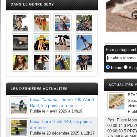
DANS LE GENRE SEXY
Pour partager cet
Forum
Blog
ACTUALITÉS M
LES DERNIÈRES ACTUALITÉS
ETAP
Essai Yamaha Ténéré 700 World
Spéci
Raid, les points à retenir
victo
Publié le
4 avril 2026 à 14h19
Profi
Pos. Pilote Mo
Essai Hero Hunk 440, les points
00:00:14 3 PIZ
à retenir
00:00:30 5 PR
Publié le
20 décembre 2025 à 12h27
7 SUNDERLAND (