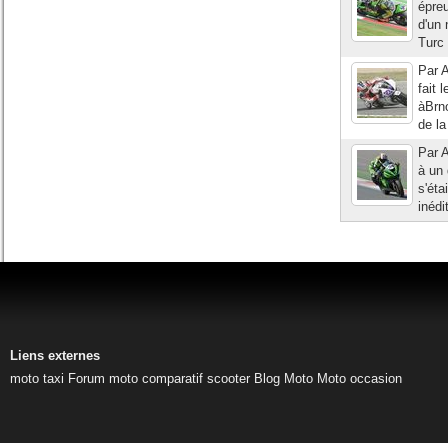
épreu
d'un 
Turc 
Par A
fait 
àBrno
de la
Par A
à un 
s'éta
inédi
Liens externes
moto taxi
Forum moto
comparatif scooter
Blog Moto
Moto occasion