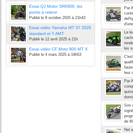
Essai QJ Motor SRK800, les
Par A
points à retenir
conti
Publié le
8 octobre 2025 à 21h43
del'h
d'une
Essai vidéo Yamaha MT 07 2025
Le l
standard et Y AMT
caché
Publié le
12 avril 2025 à 21h
rende
les s
Essai vidéo CF Moto 800 MT X
Publié le
4 mars 2025 à 19h53
C'est
quali
faut
leur 
Par A
conqu
quinz
domic
Son c
signé
progr
de Mo
Net e