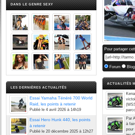
DANS LE GENRE SEXY
Pour partager cet
Forum
Blog
ACTUALITÉS M
LES DERNIÈRES ACTUALITÉS
Kenan
Essai Yamaha Ténéré 700 World
victo
Raid, les points à retenir
(WSS)
Publié le
4 avril 2026 à 14h19
parco
Par A
Essai Hero Hunk 440, les points
à fai
à retenir
pour 
Publié le
20 décembre 2025 à 12h27
jeu d