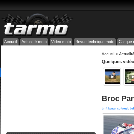
Accueil
Actualité moto
Video moto
Revue technique moto
Casque 
Accueil
>
Actualit
Quelques vidéos
Broc Par
drift
kenan sofuoglu
ju