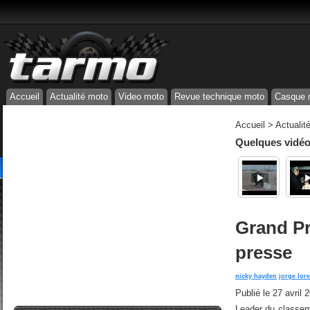
Accueil
Actualité moto
Video moto
Revue technique moto
Casque 
Accueil
>
Actualit
Quelques vidéos
Grand Pr
presse
nicky hayden
jorge lor
Publié le
27 avril 
Leader du classem