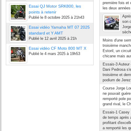
première fois et
Essai QJ Motor SRK800, les
les deux années 
points à retenir
Après
Publié le
8 octobre 2025 à 21h43
son 
Jorge
Essai vidéo Yamaha MT 07 2025
sèche
standard et Y AMT
Publié le
12 avril 2025 à 21h
Moins d'une sema
troisième manc
Essai vidéo CF Moto 800 MT X
Estoril, un circu
Publié le
4 mars 2025 à 19h53
chicane mais aus
Essais-3 Auteur 
Dani Pedrosa s'e
troisième et der
podium de Jerez 
Course Jorge L
ne pouvait guèr
remporté pole pos
grand rival, le 
Essais-1 Casey S
de temps après a
profitant d'excel
a remporté les qu