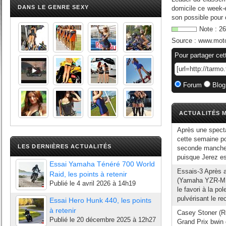
DANS LE GENRE SEXY
domicile ce week
son possible pour c
Note :
26
Source :
www.mot
Pour partager cet
Forum
Blog
ACTUALITÉS M
Après une spect
cette semaine po
LES DERNIÈRES ACTUALITÉS
seconde manche 
puisque Jerez est
Essai Yamaha Ténéré 700 World
Essais-3 Après a
Raid, les points à retenir
(Yamaha YZR-M1
Publié le
4 avril 2026 à 14h19
le favori à la po
pulvérisant le rec
Essai Hero Hunk 440, les points
à retenir
Casey Stoner (Re
Publié le
20 décembre 2025 à 12h27
Grand Prix bwin