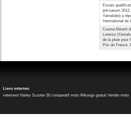
Essais qualifica
pré-saison 201
Yamalube) a répo
International de
Course Absent de
Lorenzo (Yamaha
de la pluie pour
Prix de France. P
Liens externes
vetement Harley
Scooter 50
comparatif moto
Wikango gratuit
Vendre moto