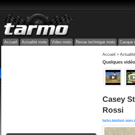
Accueil
Actualité moto
Video moto
Revue technique moto
Casque 
Accueil
>
Actualit
Quelques vidéos
Casey St
Rossi
harley davidson
casey 