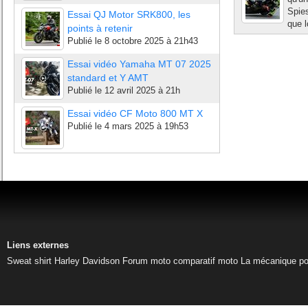
Spies
Essai QJ Motor SRK800, les
que l
points à retenir
Publié le
8 octobre 2025 à 21h43
Essai vidéo Yamaha MT 07 2025
standard et Y AMT
Publié le
12 avril 2025 à 21h
Essai vidéo CF Moto 800 MT X
Publié le
4 mars 2025 à 19h53
Liens externes
Sweat shirt Harley Davidson
Forum moto
comparatif moto
La mécanique pou