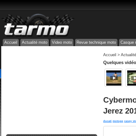
Accueil
Actualité moto
Video moto
Revue technique moto
Casque 
Accueil
>
Actualit
Quelques vidéos
Cybermo
Jerez 20
ducati
motogp
casey st