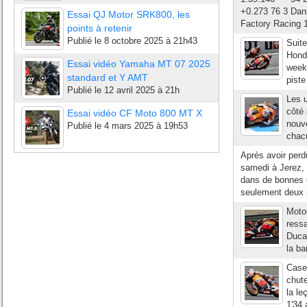
+0.273 76 3 Da
Essai QJ Motor SRK800, les
Factory Racing 
points à retenir
Publié le
8 octobre 2025 à 21h43
Suite
Honda
Essai vidéo Yamaha MT 07 2025
week-
standard et Y AMT
piste
Publié le
12 avril 2025 à 21h
Les u
côté 
Essai vidéo CF Moto 800 MT X
nouve
Publié le
4 mars 2025 à 19h53
chacu
Après avoir perd
samedi à Jerez, 
dans de bonnes c
seulement deux 
MotoG
ressa
Ducat
la ba
Casey
chute
la le
1'34 