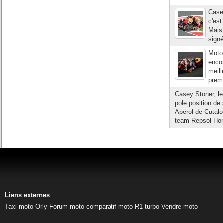
Casey
c'est
Mais 
signé
Moto
encor
meill
prem
Casey Stoner, l
pole position de
Aperol de Catalog
team Repsol Hon
Liens externes
Taxi moto Orly
Forum moto
comparatif moto
R1 turbo
Vendre moto