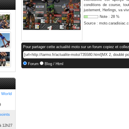
conditions de course, tout
justement, Herlings, va viv
Note :
28
%
Source :
moto.caradisiac.
Pour partager cette actualité moto sur un forum copiez et collez
Forum
Blog / Html
 World
9
points
à 12h27