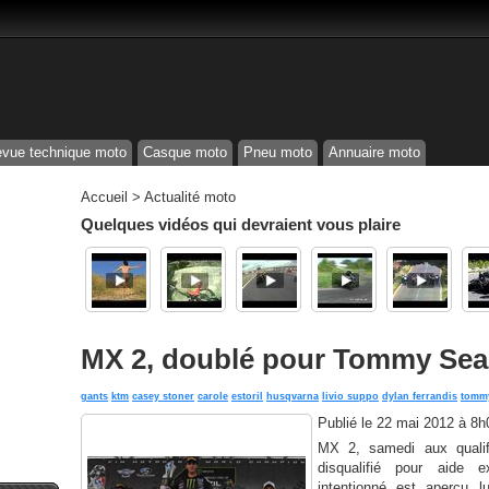
vue technique moto
Casque moto
Pneu moto
Annuaire moto
Accueil
>
Actualité moto
Quelques vidéos qui devraient vous plaire
MX 2, doublé pour Tommy Sea
gants
ktm
casey stoner
carole
estoril
husqvarna
livio suppo
dylan ferrandis
tommy
Publié le
22 mai 2012 à 8h
MX 2, samedi aux qualif'
disqualifié pour aide e
intentionné est aperçu l