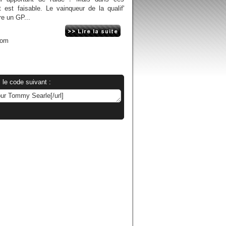
 est faisable. Le vainqueur de la qualif'
re un GP...
com
 le code suivant :