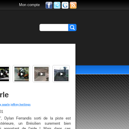
Mon compte
rle
 searle
jeffrey herlings
01
, Dylan Ferrandis sorti de la piste est
xtérieure, un Brésilien surement bien
ui apportant de l'aide ! Mais dans ces