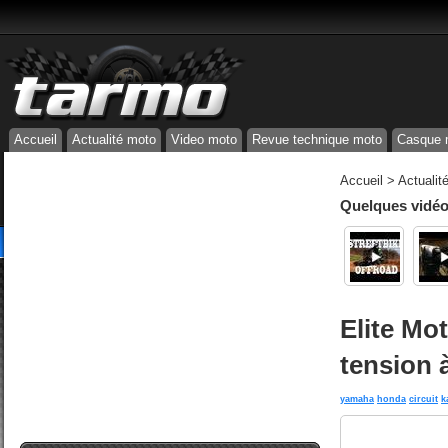
Accueil
Actualité moto
Video moto
Revue technique moto
Casque 
Accueil
>
Actualit
Quelques vidéos
Elite Mo
tension 
yamaha
honda
circuit
k