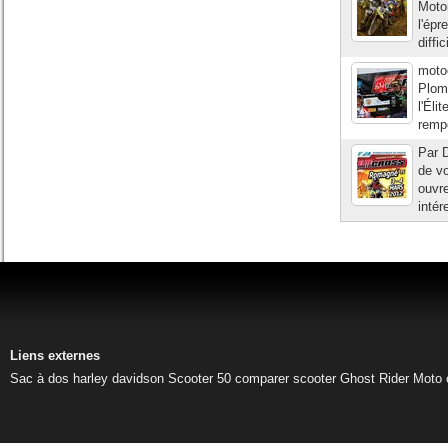
Moto
l'épr
diffi
moto
Plom
l'Éli
rempo
Par D
de vo
ouvre
intér
Liens externes
Sac à dos harley davidson
Scooter 50
comparer scooter
Ghost Rider
Moto 