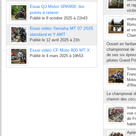
et ra
Essai QJ Motor SRK800, les
victi
points à retenir
Publié le
8 octobre 2025 à 21h43
moto
Roma
Essai vidéo Yamaha MT 07 2025
et v
standard et Y AMT
Champ
Publié le
12 avril 2025 à 21h
Ouvert en fanfare
championnat de F
Essai vidéo CF Moto 800 MT X
de ses six épreu
Publié le
4 mars 2025 à 19h53
pilotes Grand Pri
Sous
Fran
Motoc
d'Iff
Le championat d
chemin des circu
moto
vue 
de Fr
habit
Aprè