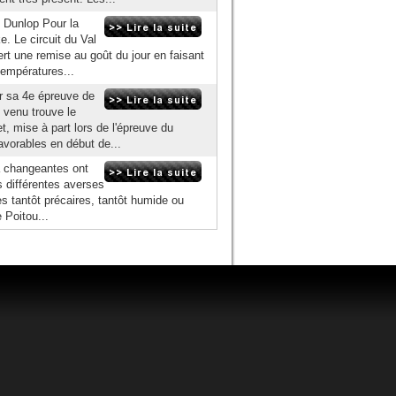
c Dunlop Pour la
 Le circuit du Val
ert une remise au goût du jour en faisant
empératures...
r sa 4e épreuve de
 venu trouve le
et, mise à part lors de l'épreuve du
avorables en début de...
ra changeantes ont
s différentes averses
es tantôt précaires, tantôt humide ou
e Poitou...