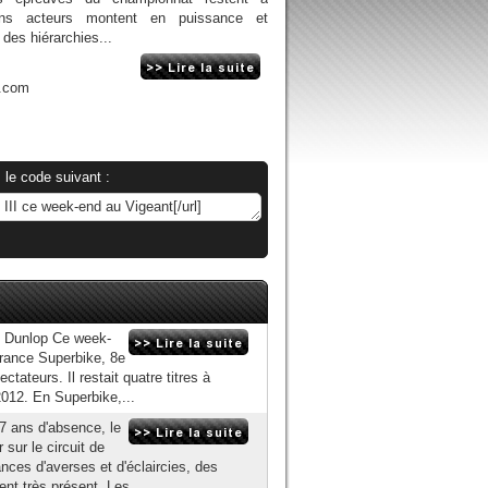
ains acteurs montent en puissance et
 des hiérarchies...
n.com
 le code suivant :
ec Dunlop Ce week-
France Superbike, 8e
tateurs. Il restait quatre titres à
012. En Superbike,...
7 ans d'absence, le
sur le circuit de
ces d'averses et d'éclaircies, des
ent très présent. Les...