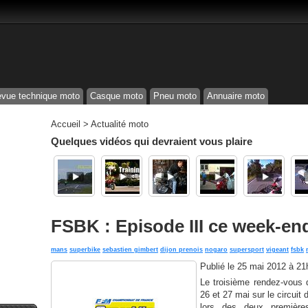
vue technique moto
Casque moto
Pneu moto
Annuaire moto
Accueil
>
Actualité moto
Quelques vidéos qui devraient vous plaire
FSBK : Episode III ce week-en
mans
superbike
sebastien gimbert
dijon prenois
nogaro
supersport
vigeant
fsbk
Publié le
25 mai 2012 à 21
Le troisième rendez-vous
26 et 27 mai sur le circui
lors des deux première