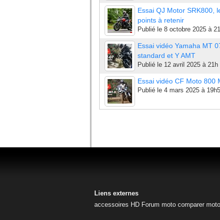
Essai QJ Motor SRK800, l
points à retenir
Publié le
8 octobre 2025 à 2
Essai vidéo Yamaha MT 0
standard et Y AMT
Publié le
12 avril 2025 à 21h
Essai vidéo CF Moto 800
Publié le
4 mars 2025 à 19h
Liens externes
accessoires HD
Forum moto
comparer mot