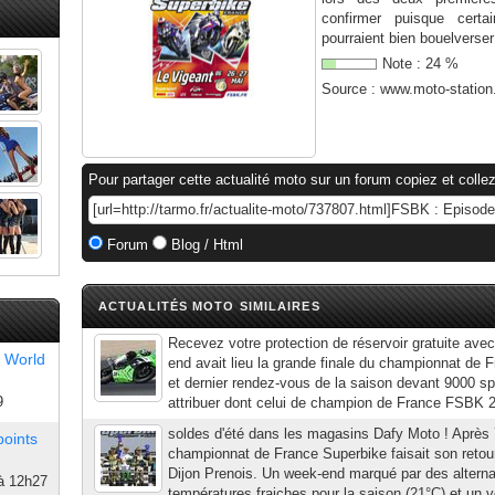
confirmer puisque cert
pourraient bien bouelverser
Note :
24
%
Source :
www.moto-statio
Pour partager cette actualité moto sur un forum copiez et collez
Forum
Blog / Html
ACTUALITÉS MOTO SIMILAIRES
Recevez votre protection de réservoir gratuite av
 World
end avait lieu la grande finale du championnat de 
et dernier rendez-vous de la saison devant 9000 spec
9
attribuer dont celui de champion de France FSBK 2
soldes d'été dans les magasins Dafy Moto ! Après 
points
championnat de France Superbike faisait son retour 
Dijon Prenois. Un week-end marqué par des alternan
à 12h27
températures fraiches pour la saison (21°C) et un v