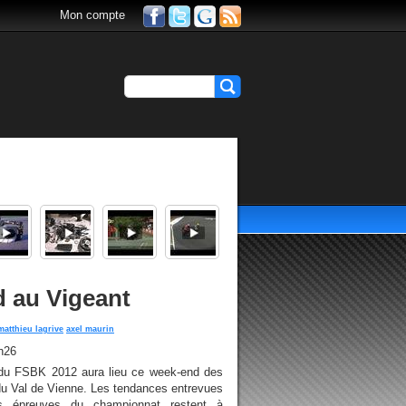
Mon compte
d au Vigeant
matthieu lagrive
axel maurin
h26
 du FSBK 2012 aura lieu ce week-end des
t du Val de Vienne. Les tendances entrevues
s épreuves du championnat restent à