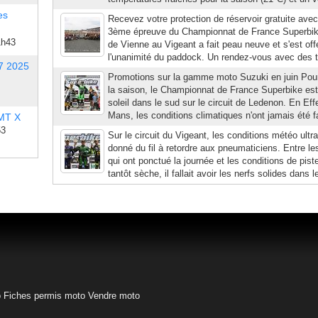
es
Recevez votre protection de réservoir gratuite ave
3ème épreuve du Championnat de France Superbike.
1h43
de Vienne au Vigeant a fait peau neuve et s'est off
l'unanimité du paddock. Un rendez-vous avec des t
7 2025
Promotions sur la gamme moto Suzuki en juin Pou
la saison, le Championnat de France Superbike est
soleil dans le sud sur le circuit de Ledenon. En Eff
Mans, les conditions climatiques n'ont jamais été f
 MT X
53
Sur le circuit du Vigeant, les conditions météo ult
donné du fil à retordre aux pneumaticiens. Entre le
qui ont ponctué la journée et les conditions de pist
tantôt sèche, il fallait avoir les nerfs solides dans l
o
Fiches permis moto
Vendre moto