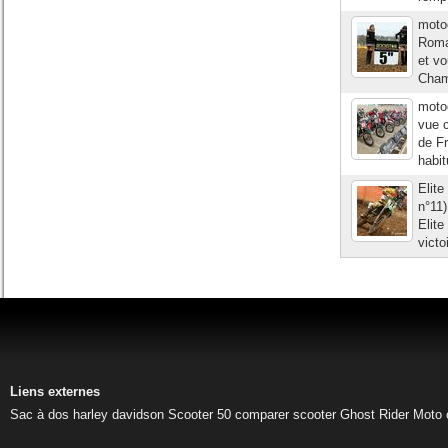
moto
Roma
et v
Champ
moto
vue 
de Fr
habit
Elit
n°11
Elit
victo
Liens externes
Sac à dos harley davidson
Scooter 50
comparer scooter
Ghost Rider
Moto 