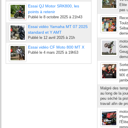
Elite
Essai QJ Motor SRK800, les
pas u
points à retenir
Publié le
8 octobre 2025 à 21h43
Recev
Toulz
Essai vidéo Yamaha MT 07 2025
Sébas
standard et Y AMT
derni
Publié le
12 avril 2025 à 21h
moto
Gueug
Essai vidéo CF Moto 800 MT X
Geugn
Publié le
4 mars 2025 à 19h53
demai
Sorte
inter
MX de
jambe
Malgré des tempé
au long de la jo
peu séché la pis
travail afin de p
moto
Plom
l'Éli
rempo