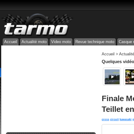
Accueil
Actualité moto
Video moto
Revue technique moto
Casque 
Accueil
>
Actualit
Quelques vidéos
Finale M
Teillet e
cross
circuit
kawasaki