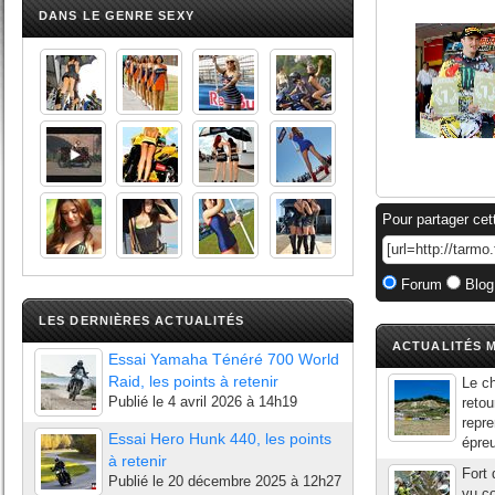
DANS LE GENRE SEXY
Pour partager cet
Forum
Blog
LES DERNIÈRES ACTUALITÉS
ACTUALITÉS M
Essai Yamaha Ténéré 700 World
Raid, les points à retenir
Le c
Publié le
4 avril 2026 à 14h19
retou
repre
Essai Hero Hunk 440, les points
épreu
à retenir
Fort 
Publié le
20 décembre 2025 à 12h27
vu co