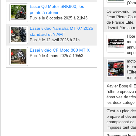
(Yam
Essai QJ Motor SRK800, les
Ce week-end, les
points à retenir
Jean-Pierre Coud
Publié le
8 octobre 2025 à 21h43
de France Elite.
devrait être au r
Essai vidéo Yamaha MT 07 2025
standard et Y AMT
Hôte
Publié le
12 avril 2025 à 21h
moto
annul
Essai vidéo CF Moto 800 MT X
cepen
Publié le
4 mars 2025 à 19h53
moto
Plom
l'Éli
rempo
Xavier Boog © El
l'ultime épreuve
épreuves de très
les deux catégori
C'est au pied de
préparé et devan
championnat de F
imposés tant das
Programmé le mê