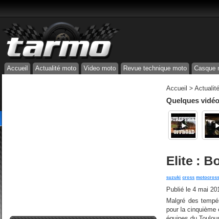
Accueil
Actualité moto
Video moto
Revue technique moto
Casque 
Accueil
>
Actualit
Quelques vidéos
Elite : B
suzuki
cross
motocros
Publié le
4 mai 20
Malgré des tempér
pour la cinquième 
équipes du Toulous