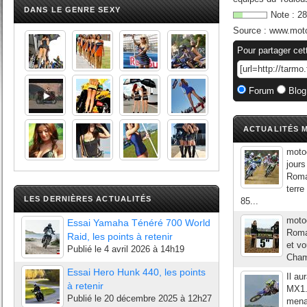
DANS LE GENRE SEXY
Note :
28
Source :
www.mot
Pour partager cet
Forum
Blog
ACTUALITÉS M
moto
jour
Roma
terre
LES DERNIÈRES ACTUALITÉS
85...
moto
Essai Yamaha Ténéré 700 World
Roma
Raid, les points à retenir
et v
Publié le
4 avril 2026 à 14h19
Champ
Essai Hero Hunk 440, les points
Il au
à retenir
MX1.
Publié le
20 décembre 2025 à 12h27
menan