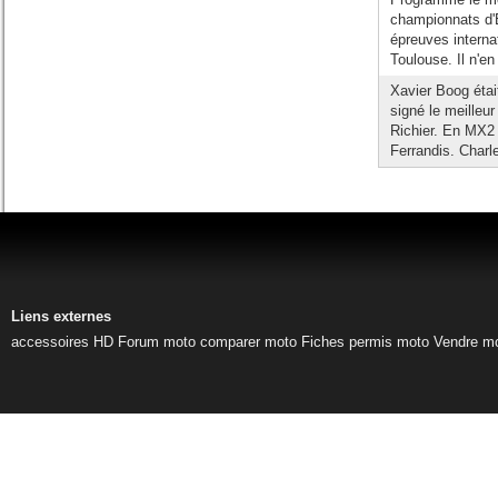
championnats d'
épreuves interna
Toulouse. Il n'en
Xavier Boog étai
signé le meilleu
Richier. En MX2 
Ferrandis. Charle
Liens externes
accessoires HD
Forum moto
comparer moto
Fiches permis moto
Vendre m