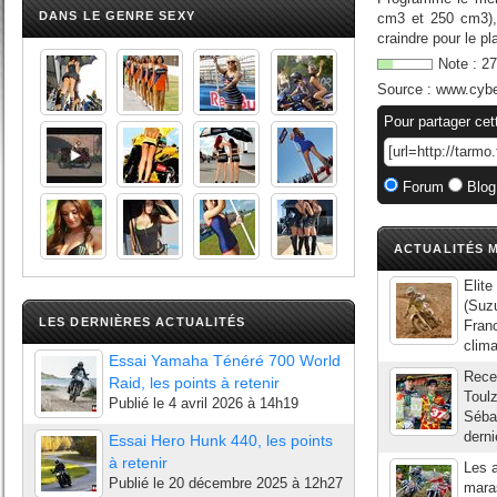
DANS LE GENRE SEXY
cm3 et 250 cm3), 
craindre pour le pl
Note :
27
Source :
www.cyb
Pour partager cet
Forum
Blog
ACTUALITÉS M
Elite
(Suzu
LES DERNIÈRES ACTUALITÉS
Fran
clima
Essai Yamaha Ténéré 700 World
Recev
Raid, les points à retenir
Toulz
Publié le
4 avril 2026 à 14h19
Sébas
derni
Essai Hero Hunk 440, les points
à retenir
Les a
Publié le
20 décembre 2025 à 12h27
maras