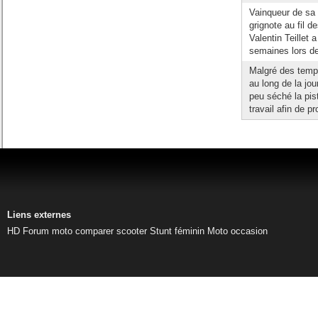
Vainqueur de sa 
grignote au fil 
Valentin Teillet
semaines lors de 
Malgré des tempé
au long de la jo
peu séché la pis
travail afin de p
Liens externes
HD
Forum moto
comparer scooter
Stunt féminin
Moto occasion