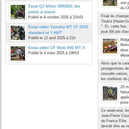
une p
Essai QJ Motor SRK800, les
du C
points à retenir
Final du champio
Publié le
8 octobre 2025 à 21h43
Toulza (Haute-Ga
". Et, cette foi
Essai vidéo Yamaha MT 07 2025
joué (66 pts d'av
standard et Y AMT
Publié le
12 avril 2025 à 21h
Malgr
Moto
Essai vidéo CF Moto 800 MT X
deux 
Publié le
4 mars 2025 à 19h53
dépar
Alors que la car
protagonistes de 
nouvelle saison,
les meilleurs du 
20 ma
Natur
appli
piste
Ce week-end, les
Jean-Pierre Coud
de France Elite.
devrait être au r