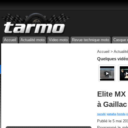
Accueil
Actualité moto
Video moto
Revue technique moto
Casque 
Accueil
>
Actualit
Quelques vidéos
Elite MX
à Gaillac
suzuki
yamaha
honda
c
Publié le
5 mai 20
Programmé le mêm