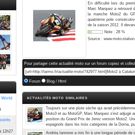
En difficulté lors du pre
Marc Marquez a retrouvé du
la manche Moto2 du GP 
quatrième pole consécutiv
de la saison 2012. Il devan
Note :
28
%
Source :
www.moto-statio
Pour partager cette actualité moto sur un forum copiez et collez
Forum
Blog / Html
 World
ACTUALITÉS MOTO SIMILAIRES
Toujours sur une piste sèche qui avait précédemme
9
Moto3 et au MotoGP, Marc Marquez s'est adjugé auj
position du Grand Prix de Jerez version Moto2. Un
points
espagnols dans les trois catégories de la Dorna, pui
à 12h27
Andréa Iannone a mis fin à une longue période de d