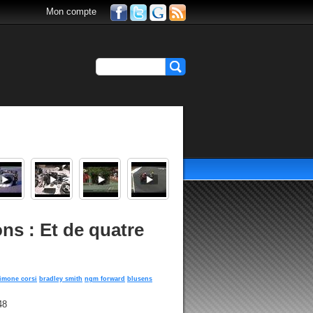
Mon compte
ons : Et de quatre
imone corsi
bradley smith
ngm forward
blusens
48