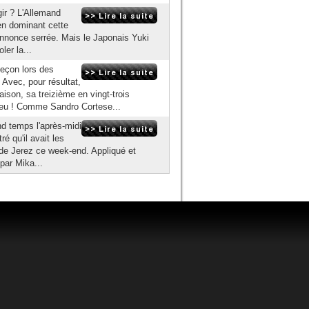
gir ? L'Allemand
e en dominant cette
'annonce serrée. Mais le Japonais Yuki
ler la...
eçon lors des
 Avec, pour résultat,
ison, sa treizième en vingt-trois
peu ! Comme Sandro Cortese...
nd temps l'après-midi
é qu'il avait les
t de Jerez ce week-end. Appliqué et
par Mika...