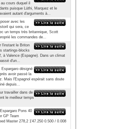
au cours duquel il
ndants puisque Lüthi, Marquez et le
vaient autant d'arguments à...
mposer avec les
toril qui sera, ce
ec un temps très britannique, Scott
proprié les commandes de...
l'instant le Briton
es startings-blocks
12, à Valence (Espagne). Dans un climat
passé d'un...
Pol Espargaro désigné
près avoir passé la
. Mais l'Espagnol espérait sans doute
iné depuis...
r travailler dans de
ent le meilleur temps
 Espargaro Pons 40
her GP Team
eed Master 278,2 1'47.250 0.500 / 0.008