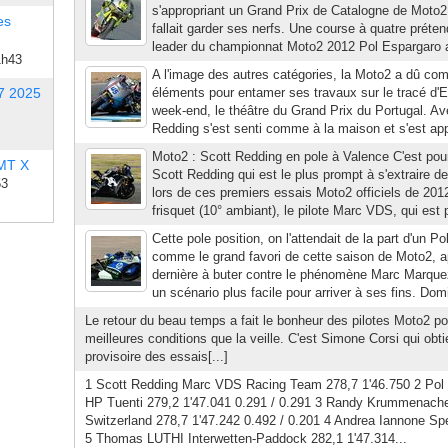
s'appropriant un Grand Prix de Catalogne de Moto2 
es
fallait garder ses nerfs. Une course à quatre préte
leader du championnat Moto2 2012 Pol Espargaro a
1h43
A l'image des autres catégories, la Moto2 a dû co
7 2025
éléments pour entamer ses travaux sur le tracé d'Es
week-end, le théâtre du Grand Prix du Portugal. Av
Redding s'est senti comme à la maison et s'est ap
Moto2 : Scott Redding en pole à Valence C'est pour 
 MT X
Scott Redding qui est le plus prompt à s'extraire d
53
lors de ces premiers essais Moto2 officiels de 20
frisquet (10° ambiant), le pilote Marc VDS, qui est 
Cette pole position, on l'attendait de la part d'un 
comme le grand favori de cette saison de Moto2, a
dernière à buter contre le phénomène Marc Marquez
un scénario plus facile pour arriver à ses fins. Dom
Le retour du beau temps a fait le bonheur des pilotes Moto2 pou
meilleures conditions que la veille. C'est Simone Corsi qui obti
provisoire des essais[...]
1 Scott Redding Marc VDS Racing Team 278,7 1'46.750 2 Pol
HP Tuenti 279,2 1'47.041 0.291 / 0.291 3 Randy Krummenac
Switzerland 278,7 1'47.242 0.492 / 0.201 4 Andrea Iannone Sp
5 Thomas LUTHI Interwetten-Paddock 282,1 1'47.314...