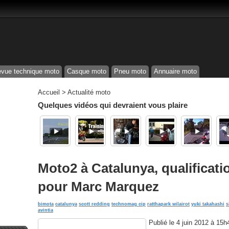
vue technique moto
Casque moto
Pneu moto
Annuaire moto
Accueil
>
Actualité moto
Quelques vidéos qui devraient vous plaire
Moto2 à Catalunya, qualificati
pour Marc Marquez
bimota
catalunya
scott redding
technomag cip
ratthapark wilairot
yuki takahashi
s
avintia
Publié le
4 juin 2012 à 15h