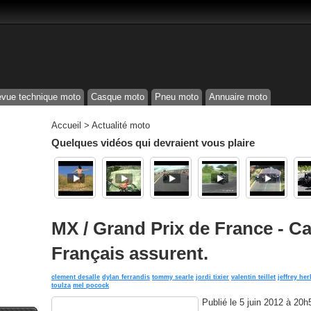
vue technique moto
Casque moto
Pneu moto
Annuaire moto
Accueil
>
Actualité moto
Quelques vidéos qui devraient vous plaire
MX / Grand Prix de France - Cai
Français assurent.
clement desalle
dylan ferrandis
tommy searle
jordi tixier
valentin teillet
jeffrey her
toulza
mel pocock
Publié le
5 juin 2012 à 20h