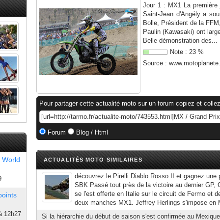
Jour 1 : MX1 La première
Saint-Jean d'Angély a so
Bolle, Président de la FFM
Paulin (Kawasaki) ont lar
Belle démonstration des...
Note :
23
%
Source :
www.motoplanete
Pour partager cette actualité moto sur un forum copiez et collez
Forum
Blog / Html
 World
ACTUALITÉS MOTO SIMILAIRES
découvrez le Pirelli Diablo Rosso II et gagnez une 
9
SBK Passé tout près de la victoire au dernier GP, 
se l'est offerte en Italie sur le circuit de Fermo et 
points
deux manches MX1. Jeffrey Herlings s'impose en 
à 12h27
Si la hiérarchie du début de saison s'est confirmée au Mexique