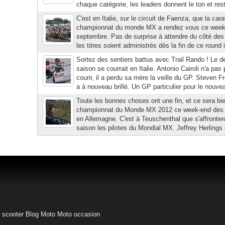
chaque catégorie, les leaders donnent le ton et rest
C'est en Italie, sur le circuit de Faenza, que la ca
championnat du monde MX a rendez vous ce week-
septembre. Pas de surprise à attendre du côté des 
les titres soient administrés dès la fin de ce round it
Sortez des sentiers battus avec Trail Rando ! Le d
saison se courrait en Italie. Antonio Cairoli n'a pas p
courir, il a perdu sa mère la veille du GP. Steven Fr
a à nouveau brillé. Un GP particulier pour le nouvea
Toute les bonnes choses ont une fin, et ce sera bie
championnat du Monde MX 2012 ce week-end des 
en Allemagne. C'est à Teuschenthal que s'affrontero
saison les pilotes du Mondial MX. Jeffrey Herlings 
 scooter
Blog Moto
Moto occasion