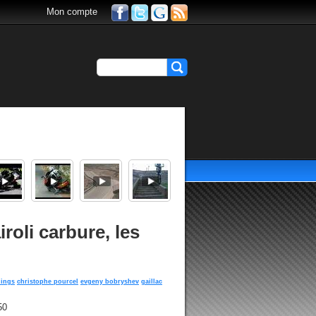
Mon compte
roli carbure, les
lings
christophe pourcel
evgeny bobryshev
gaillac
50