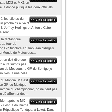
onnats MX2 et MX1 en
 la donne puisque les deux officiels
, les pilotes du
in prochains à Saint
l, Jeffrey Herlings et Antonio Cairoli
e sont...
 la fantastique
t au tour du
n GP tricolore à Saint-Jean d'Angély
du Monde de Motocross...
et on doit dire que
2 aura surpris pas
0 km de Moscou), le GP de Semigorje
rouvés là une belle...
e du Mondial MX est
. Le GP du Mexique
érarchie du championnat, on ne peut pas
n dû affronter des...
ble - après le MX
- c'est la douzième
n République Tchèque, à Loket. Dans