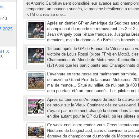
et Antonio Cairoli avaient consolidé leur avance aux champi
es
remportant un nouveau succès, la manche brésilienne a relancé
KTM ont réalisé une...
1h43
Après un dernier GP en Amérique du Sud très arrosé
7 2025
championnat du monde se retrouveront les 2 et 3 ju
Jean d'Angely pour l'étape française. Jusqu'au Brési
menaient, mais la donne a. Au Brésil les français s
15 jours après le GP de France de Vitesse qui a vu
 MT X
victoire de Louis Rossi (pilote FFM) en Moto3, c'es
53
Championnat du Monde de Motocross d'accueillir so
(17) Alors que les participants aux Championnats 
L'aventure en terre russe est maintenant terminée, 
ce onzième Grand Prix de la saison Motocross 201
mal de monde... Situé au milieu de nul part (à 40
aura pourtant été un franc succès. Les pilotes ont t
Après sa tournée en Amérique du Sud, la caravan
de retour sur le Vieux Continent dès ce week-end
n'ayant pas réellement changé la donne dans la hi
en dire autant pour le GP du Brésil, où les pilotes o
Ce week-end l'autre rendez-vous Cross incoutourna
Nocturne de Longechaud, sans chauvinisme aucun 
épreuve du championnat du monde de Motocross e