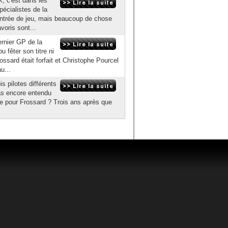
, c'est dans les
pécialistes de la
d'entrée de jeu, mais beaucoup de chose
voris sont...
ernier GP de la
u fêter son titre ni
ossard était forfait et Christophe Pourcel
u...
 pilotes différents
as encore entendu
ère pour Frossard ? Trois ans après que