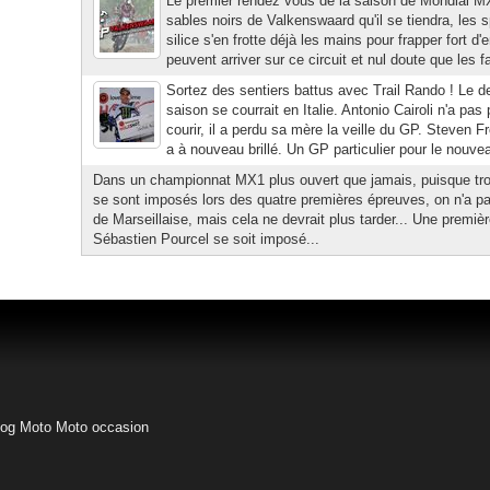
Le premier rendez vous de la saison de Mondial MX
sables noirs de Valkenswaard qu'il se tiendra, les s
silice s'en frotte déjà les mains pour frapper fort 
peuvent arriver sur ce circuit et nul doute que les fa
Sortez des sentiers battus avec Trail Rando ! Le d
saison se courrait en Italie. Antonio Cairoli n'a pas p
courir, il a perdu sa mère la veille du GP. Steven Fr
a à nouveau brillé. Un GP particulier pour le nouvea
Dans un championnat MX1 plus ouvert que jamais, puisque trois
se sont imposés lors des quatre premières épreuves, on n'a p
de Marseillaise, mais cela ne devrait plus tarder... Une premi
Sébastien Pourcel se soit imposé...
log Moto
Moto occasion