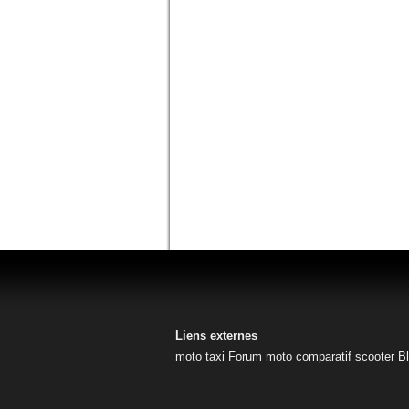
Liens externes
moto taxi
Forum moto
comparatif scooter
B