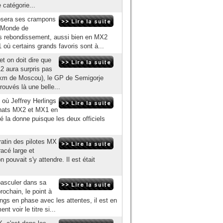
 catégorie...
osera ses crampons
u Monde de
es rebondissement, aussi bien en MX2
 où certains grands favoris sont à...
et on doit dire que
2 aura surpris pas
0 km de Moscou), le GP de Semigorje
rouvés là une belle...
 où Jeffrey Herlings
onnats MX2 et MX1 en
 la donne puisque les deux officiels
gratin des pilotes MX
acé large et
pouvait s'y attendre. Il est était
asculer dans sa
ochain, le point à
ngs en phase avec les attentes, il est en
 voir le titre si...