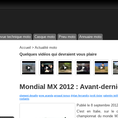
vue technique moto
Casque moto
Pneu moto
Annuaire moto
Accueil
>
Actualité moto
Quelques vidéos qui devraient vous plaire
Mondial MX 2012 : Avant-derni
clement desalle
greg aranda
arnaud tonus
dylan ferrandis
jordi tixier
valentin teill
roelants
Publié le
8 septembre 2012
C'est en Italie, sur le
championnat du monde MX