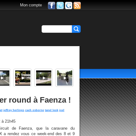
Mon compte
er round à Faenza !
et
jeffrey herlings
zach osborne
tanel leok
joel
 à 21h45
 circuit de Faenza, que la caravane du
 a rendez vous ce week-end des 8 et 9