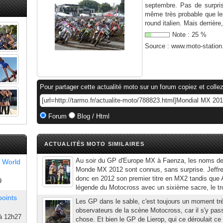
septembre. Pas de surpris
même très probable que les
round italien. Mais derrière, 
Note :
25
%
Source :
www.moto-statio
Pour partager cette actualité moto sur un forum copiez et collez
Forum
Blog / Html
ACTUALITÉS MOTO SIMILAIRES
Au soir du GP d'Europe MX à Faenza, les noms d
 World
Monde MX 2012 sont connus, sans surprise. Jeffrey
donc en 2012 son premier titre en MX2 tandis que A
9
légende du Motocross avec un sixième sacre, le tr
points
Les GP dans le sable, c'est toujours un moment trè
observateurs de la scène Motocross, car il s'y pas
à 12h27
chose. Et bien le GP de Lierop, qui ce déroulait ce