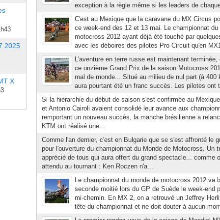
exception à la règle même si les leaders de chaque
es
C'est au Mexique que la caravane du MX Circus p
ce week-end des 12 et 13 mai. Le championnat d
1h43
motocross 2012 ayant déjà été touché par quelqu
7 2025
avec les déboires des pilotes Pro Circuit qu'en MX1
L'aventure en terre russe est maintenant terminée, 
ce onzième Grand Prix de la saison Motocross 201
mal de monde... Situé au milieu de nul part (à 40
 MT X
aura pourtant été un franc succès. Les pilotes ont t
53
Si la hiérarchie du début de saison s'est confirmée au Mexique
et Antonio Cairoli avaient consolidé leur avance aux champi
remportant un nouveau succès, la manche brésilienne a relancé
KTM ont réalisé une...
Comme l'an dernier, c'est en Bulgarie que se s'est affronté le 
pour l'ouverture du championnat du Monde de Motocross. Un tr
apprécié de tous qui aura offert du grand spectacle... comme on 
attendu au tournant : Ken Roczen n'a...
Le championnat du monde de motocross 2012 va b
seconde moitié lors du GP de Suède le week-end pr
mi-chemin. En MX 2, on a retrouvé un Jeffrey Herli
tête du championnat et ne doit douter à aucun moment