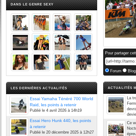
DANS LE GENRE SEXY
Pour partager cet
Forum
Blog
ACTUALITÉS M
LES DERNIÈRES ACTUALITÉS
La t
Essai Yamaha Ténéré 700 World
Fermo
Raid, les points à retenir
devra
Publié le
4 avril 2026 à 14h19
devie
Essai Hero Hunk 440, les points
Ce we
à retenir
Noct
Publié le
20 décembre 2025 à 12h27
épre