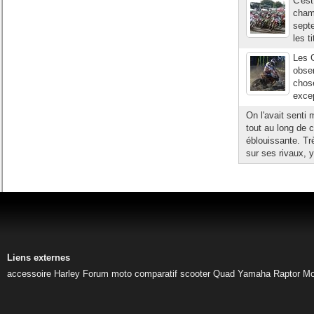
C'est
cham
septe
les t
Les G
obser
chose
excep
On l'avait senti 
tout au long de 
éblouissante. Tr
sur ses rivaux, y
Liens externes
accessoire Harley
Forum moto
comparatif scooter
Quad Yamaha Raptor
Mo