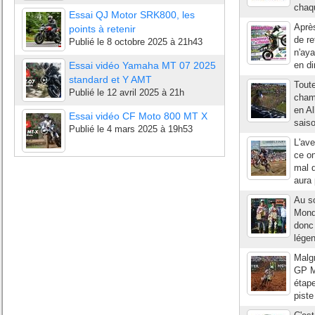
chaqu
Essai QJ Motor SRK800, les
Aprè
points à retenir
de r
Publié le
8 octobre 2025 à 21h43
n'aya
Essai vidéo Yamaha MT 07 2025
en di
standard et Y AMT
Toute
Publié le
12 avril 2025 à 21h
cham
en Al
Essai vidéo CF Moto 800 MT X
saiso
Publié le
4 mars 2025 à 19h53
L'ave
ce o
mal d
aura 
Au s
Monde
donc 
légen
Malgr
GP MX
étap
piste