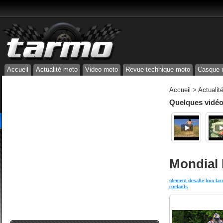
Accueil
Actualité moto
Video moto
Revue technique moto
Casque 
Accueil
>
Actualit
Quelques vidéos
Mondial 
clement desalle
loic lar
roelants