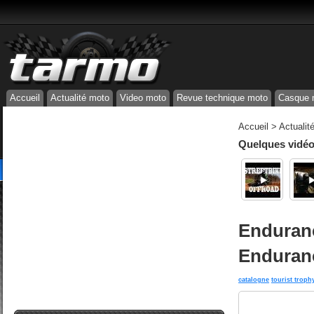
Accueil
Actualité moto
Video moto
Revue technique moto
Casque 
Accueil
>
Actualit
Quelques vidéos
Enduran
Enduranc
catalogne
tourist troph