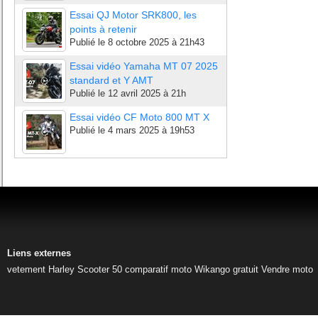
Essai QJ Motor SRK800, les
points à retenir
Publié le
8 octobre 2025 à 21h43
Essai vidéo Yamaha MT 07 2025
standard et Y AMT
Publié le
12 avril 2025 à 21h
Essai vidéo CF Moto 800 MT X
Publié le
4 mars 2025 à 19h53
Liens externes
vetement Harley
Scooter 50
comparatif moto
Wikango gratuit
Vendre moto