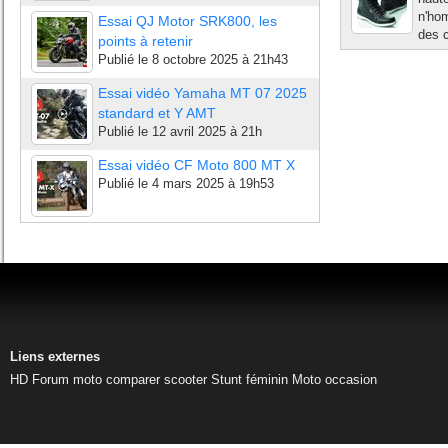
n'ho
Essai QJ Motor SRK800, les
des c
points à retenir
Publié le
8 octobre 2025 à 21h43
Essai vidéo Yamaha MT 07 2025
standard et Y AMT
Publié le
12 avril 2025 à 21h
Essai vidéo CF Moto 800 MT X
Publié le
4 mars 2025 à 19h53
Liens externes
HD
Forum moto
comparer scooter
Stunt féminin
Moto occasion