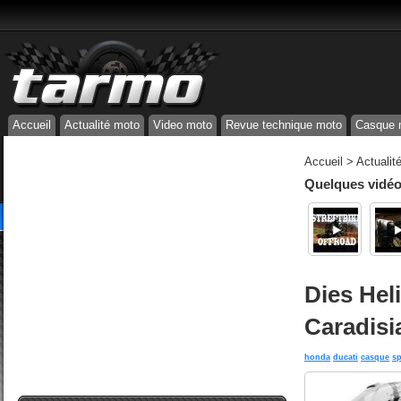
Accueil
Actualité moto
Video moto
Revue technique moto
Casque 
Accueil
>
Actualit
Quelques vidéos
Dies Hel
Caradisi
honda
ducati
casque
sp