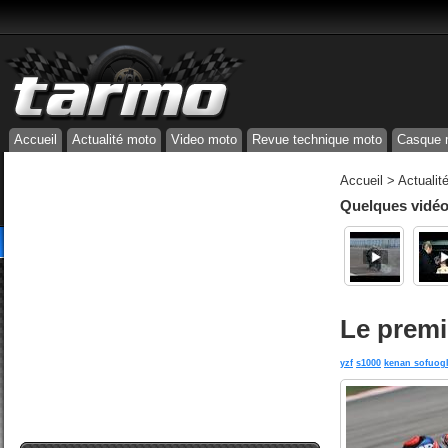
Accueil
Actualité moto
Video moto
Revue technique moto
Casque 
Accueil
>
Actualit
Quelques vidéos
Le premi
yzf
s1000
kenan sofuog