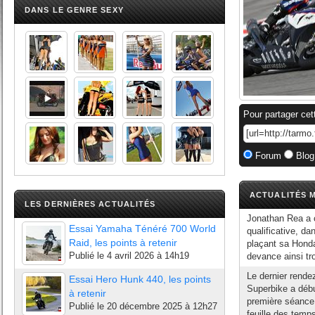
DANS LE GENRE SEXY
Pour partager cet
Forum
Blog
ACTUALITÉS M
LES DERNIÈRES ACTUALITÉS
Jonathan Rea a c
Essai Yamaha Ténéré 700 World
qualificative, d
Raid, les points à retenir
plaçant sa Honda
Publié le
4 avril 2026 à 14h19
devance ainsi tro
Le dernier rend
Essai Hero Hunk 440, les points
Superbike a débu
à retenir
première séance,
Publié le
20 décembre 2025 à 12h27
feuille des temp