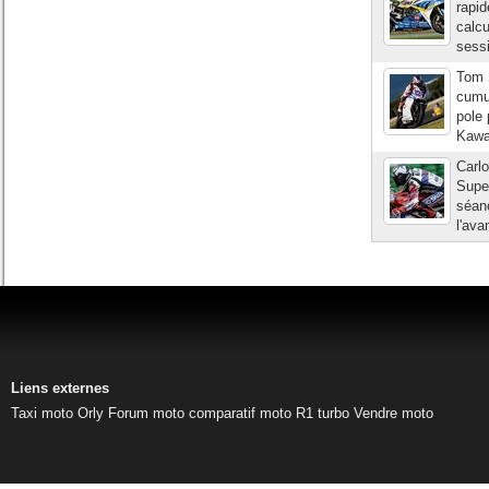
rapid
calcu
sessi
Tom 
cumul
pole 
Kawas
Carl
Super
séan
l'ava
Liens externes
Taxi moto Orly
Forum moto
comparatif moto
R1 turbo
Vendre moto