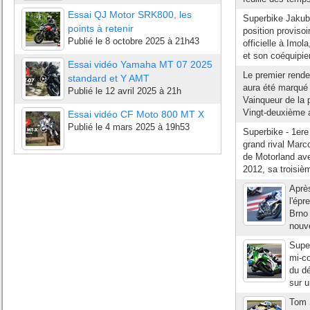
Essai QJ Motor SRK800, les
Superbike Jakub 
points à retenir
position provisoi
Publié le
8 octobre 2025 à 21h43
officielle à Imo
et son coéquipie
Essai vidéo Yamaha MT 07 2025
Le premier rend
standard et Y AMT
aura été marqué 
Publié le
12 avril 2025 à 21h
Vainqueur de la 
Vingt-deuxième a
Essai vidéo CF Moto 800 MT X
Publié le
4 mars 2025 à 19h53
Superbike - 1ere
grand rival Marc
de Motorland ave
2012, sa troisiè
Après
l'épr
Brno
nouve
Super
mi-c
du d
sur u
Tom 