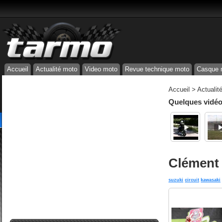
Accueil
Actualité moto
Video moto
Revue technique moto
Casque 
Accueil
>
Actualit
Quelques vidéos
Clément 
suzuki
circuit
kawasaki