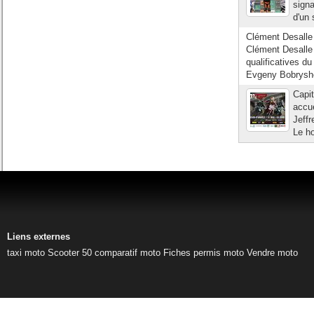
signa
d'un 
Clément Desalle
Clément Desalle
qualificatives 
Evgeny Bobrysh
Capi
accue
Jeffr
Le ho
Liens externes
taxi moto
Scooter 50
comparatif moto
Fiches permis moto
Vendre moto