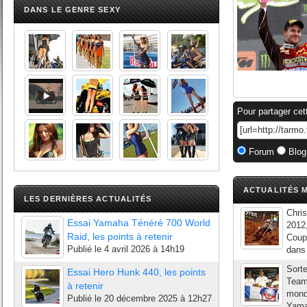
DANS LE GENRE SEXY
Pour partager cet
Forum
Blog
ACTUALITÉS M
LES DERNIÈRES ACTUALITÉS
Chris
Essai Yamaha Ténéré 700 World
2012,
Raid, les points à retenir
Coupl
Publié le
4 avril 2026 à 14h19
dans 
Sort
Essai Hero Hunk 440, les points
Team 
à retenir
mond
Publié le
20 décembre 2025 à 12h27
Yamah