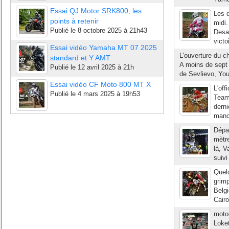
Essai QJ Motor SRK800, les
Les q
points à retenir
midi.
Publié le
8 octobre 2025 à 21h43
Desal
victo
Essai vidéo Yamaha MT 07 2025
L'ouverture du 
standard et Y AMT
A moins de sept 
Publié le
12 avril 2025 à 21h
de Sevlievo, You
Essai vidéo CF Moto 800 MT X
L'off
Publié le
4 mars 2025 à 19h53
Team
derni
manc
Dépar
mètre
là, V
suivi
Quel
grimp
Belg
Cairo
moto
Loket